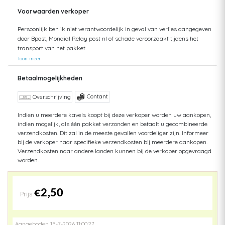
Voorwaarden verkoper
Persoonlijk ben ik niet verantwoordelijk in geval van verlies aangegeven
door Bpost, Mondial Relay post nl of schade veroorzaakt tijdens het
transport van het pakket.
Toon meer
Betaalmogelijkheden
Contant
Overschrijving
Indien u meerdere kavels koopt bij deze verkoper worden uw aankopen,
indien mogelijk, als één pakket verzonden en betaalt u gecombineerde
verzendkosten. Dit zal in de meeste gevallen voordeliger zijn. Informeer
bij de verkoper naar specifieke verzendkosten bij meerdere aankopen.
Verzendkosten naar andere landen kunnen bij de verkoper opgevraagd
worden.
€2,50
Prijs
Aangeboden 15-7-2026 11:00:27