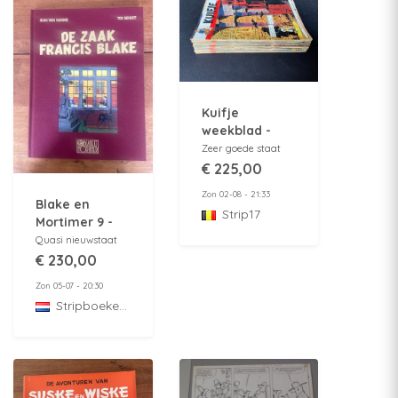
Kuifje
weekblad -
Volledige 5e
Zeer goede staat
jaargang -
€ 225,00
1950
Zon 02-08 - 21:33
Blake en
Strip17
Mortimer 9 -
de zaak
Quasi nieuwstaat
Francis Blake -
€ 230,00
luxe HC - 1e
Zon 05-07 - 20:30
druk - 1996
StripboekenZolder