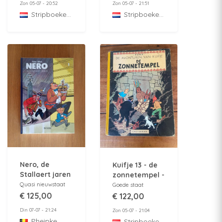
Zon 05-07 - 20:52
Zon 05-07 - 21:51
StripboekenZolder
StripboekenZolder
Nero, de
Kuifje 13 - de
Stallaert jaren
zonnetempel -
1 - HC - Eerste
HC - 1e druk -
Quasi nieuwstaat
Goede staat
druk 2018
1949
€ 125,00
€ 122,00
Din 07-07 - 21:24
Zon 05-07 - 21:04
Pheipke
StripboekenZolder