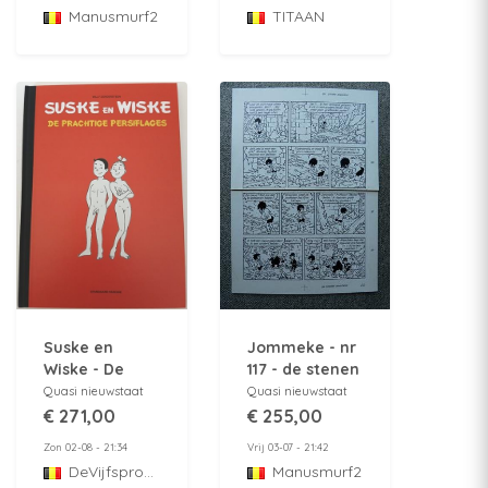
- 1989 - E.P.
pagina 27 -
TITAAN
Manusmurf2
Jacobs
1972
Jommeke - nr
Suske en
117 - de stenen
Wiske - De
handdruk -
prachtige
Quasi nieuwstaat
Quasi nieuwstaat
originele
persiflages -
€ 255,00
€ 271,00
pagina 22 -
Luxe HC - 2025
Vrij 03-07 - 21:42
Zon 02-08 - 21:34
1983
Manusmurf2
DeVijfsprong