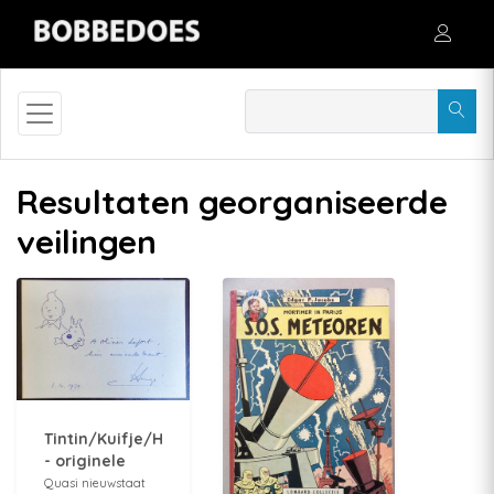
Resultaten georganiseerde
veilingen
Tintin/Kuifje/Herge
- originele
dedicace op
Quasi nieuwstaat