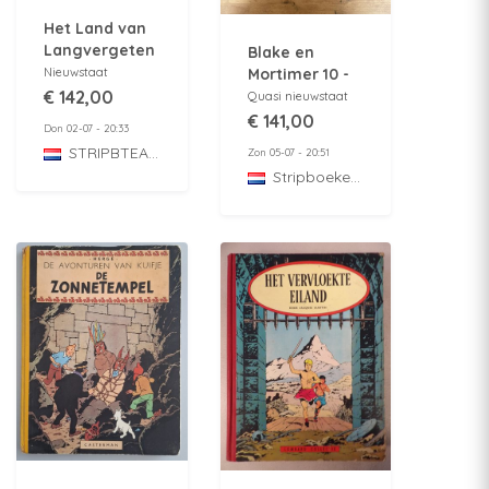
Het Land van
Langvergeten
Blake en
-
Nieuwstaat
Mortimer 10 -
verzamelcassette
€ 142,00
het Voronov-
Quasi nieuwstaat
- 5 x hc
complot - luxe
€ 141,00
Don 02-07 - 20:33
grootformaat
HC - 1e druk -
STRIPBTEASER
Zon 05-07 - 20:51
- compleet -
2000
StripboekenZolder
Integraal -
2021