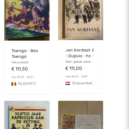
Jan Kordaat 2
Toenga - Box
- Dupuis - hc -
Toenga
1e druk - 1949
integraal - 5 x
Zeer goede staat
Nieuwstaat
HC compleet -
€ 111,00
€ 111,50
Dark Dragon
Woe 08-07 - 20:07
Zon 05-07 - 20:27
Books - ( 2020
StripwinkelBarabas
RUDI4977
)