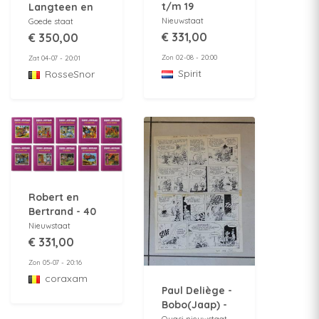
t/m 19
Langteen en
compleet.
Schommelbuik
Nieuwstaat
Goede staat
Luxe
- 2 De
€ 331,00
€ 350,00
gekleurde
Zonnebol -
Zon 02-08 - 20:00
Zat 04-07 - 20:01
uitgave met
1964 -
Spirit
RosseSnor
linnen rug.
Originele
openingspagina
Robert en
Bertrand - 40
x Luxe HC met
Nieuwstaat
linnen rug -
€ 331,00
Complete set -
Zon 05-07 - 20:16
Genummerde
coraxam
uitgave - 2011 -
Paul Deliège -
2018
Bobo(Jaap) -
Passe -
Quasi nieuwstaat