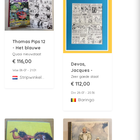
Thomas Pips 12
- Het blauwe
document -
Quasi nieuwstaat
Luxe hc +
€ 116,00
Devos,
originele
Jacques -
Woe 08-07 - 21:01
pagina - Buth
Originele
Zeer goede staat
StripwinkelBarabas
- 9e Kunst - 1e
pagina -
€ 112,00
druk - 2001
Géniale Olivier
Din 28-07 - 20:36
- Maak je niet
Baringo
dik!.../Gym-
notes - 1977