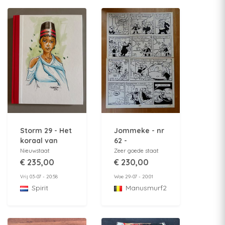
Storm 29 - Het
Jommeke - nr
koraal van
62 -
Kesmee - Luxe
Luilekkerland -
Nieuwstaat
Zeer goede staat
HC - (2016) -
originele
€ 235,00
€ 230,00
Met originele
pagina 26 -
Vrij 03-07 - 20:58
Woe 29-07 - 20:01
tekening
1974
Spirit
Manusmurf2