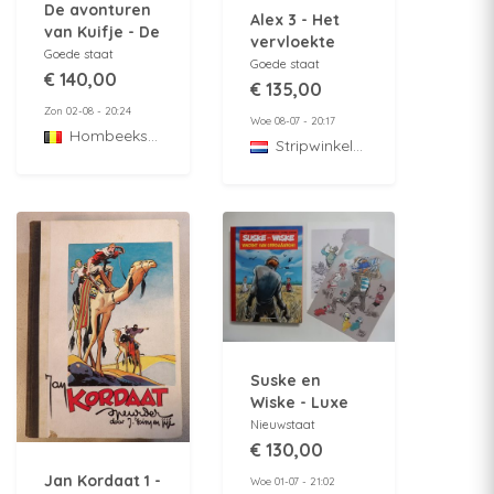
De avonturen
Alex 3 - Het
van Kuifje - De
vervloekte
zonnetempel -
Goede staat
eiland -
Goede staat
1e druk - 1949 -
€ 140,00
Lombard
€ 135,00
Hardcover
collectie 34
Zon 02-08 - 20:24
Woe 08-07 - 20:17
rode rug -
Hombeekstrip
StripwinkelBarabas
oranje gele
achtercover -
hc - 1e druk -
1957
Suske en
Wiske - Luxe
grootformaat
Nieuwstaat
hommage
€ 130,00
album -
Jan Kordaat 1 -
Woe 01-07 - 21:02
Vincent van