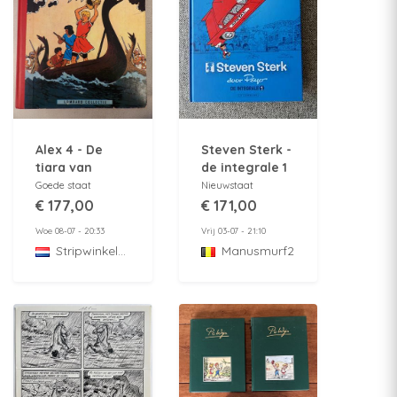
Alex 4 - De
Steven Sterk -
tiara van
de integrale 1
Oribal -
- HC - 1e druk
Goede staat
Nieuwstaat
Lombard
2017
€ 177,00
€ 171,00
collectie 43 -
Woe 08-07 - 20:33
Vrij 03-07 - 21:10
hc - 1e druk -
StripwinkelBarabas
Manusmurf2
1958