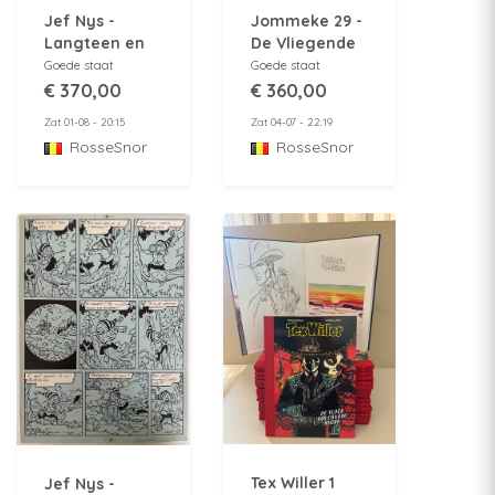
Jef Nys -
Jommeke 29 -
Langteen en
De Vliegende
Schommelbuik
Ton - Originele
Goede staat
Goede staat
6 - In
pagina - 1967 -
€ 370,00
€ 360,00
Elfenland -
Jef Nys
Zat 01-08 - 20:15
Zat 04-07 - 22:19
Originele
RosseSnor
RosseSnor
pagina 2 - 1965
Tex Willer 1
Jef Nys -