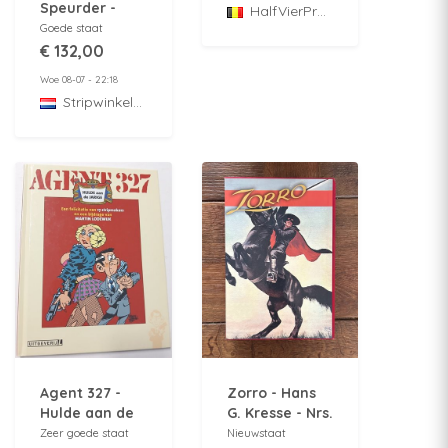
Speurder -
HalfVierProduction
Grroaâargh! -
Dupuis - hc -
Goede staat
Charel Cambré
2e druk - 1945
€ 132,00
- Standaard -
HC - 1e druk -
Woe 08-07 - 22:18
2024
StripwinkelBarabas
Agent 327 -
Zorro - Hans
Hulde aan de
G. Kresse - Nrs.
jarige - HC -
1 t/m 3
Zeer goede staat
Nieuwstaat