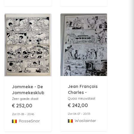
Jean François
Jommeke - De
Charles -
Jommekesklub
Originele
- Originele
Quasi nieuwstaat
Zeer goede staat
plaat "Het bal
gag uit Ohee
€ 242,00
€ 252,00
du rat mort" -
magazine nr
Zat 04-07 - 20:33
Zat 01-08 - 20:46
Met
601 - 1974
Waslainter
RosseSnor
handtekening