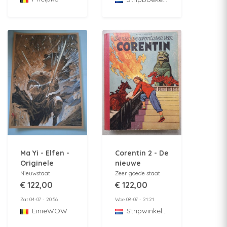
Ma Yi - Elfen -
Corentin 2 - De
Originele
nieuwe
tekening/illustratie
avonturen van
Nieuwstaat
Zeer goede staat
Corentin -
€ 122,00
€ 122,00
Lombard
Zat 04-07 - 20:56
Woe 08-07 - 21:21
collectie 3 - hc
EinieWOW
StripwinkelBarabas
- 1e druk - 1952