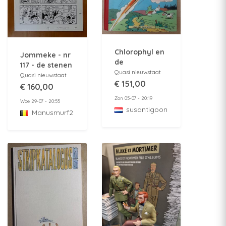
Chlorophyl en
Jommeke - nr
de
117 - de stenen
samenzweerders
Quasi nieuwstaat
handdruk -
Quasi nieuwstaat
- Lombard
€ 151,00
originele
€ 160,00
collectie 25,
pagina 38 -
Zon 05-07 - 20:19
Woe 29-07 - 20:55
met
1983
susantigoon
Manusmurf2
Kuifjespunt -
HC - Eerste
druk (1956)