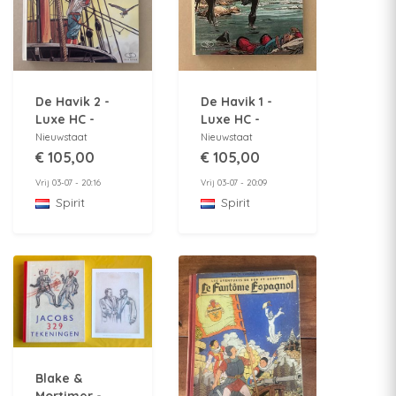
De Havik 2 -
De Havik 1 -
Luxe HC -
Luxe HC -
Groot formaat
Groot formaat
Nieuwstaat
Nieuwstaat
- 1e druk 1999
- 1e druk 1998
€ 105,00
€ 105,00
Vrij 03-07 - 20:16
Vrij 03-07 - 20:09
Spirit
Spirit
Blake &
Mortimer -