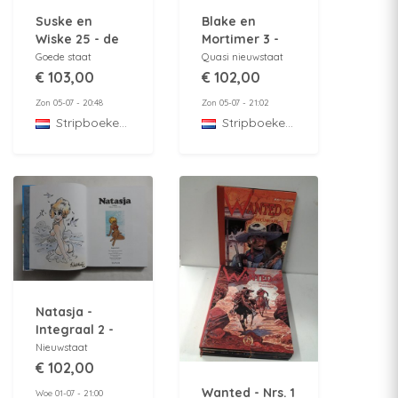
Suske en
Blake en
Wiske 25 - de
Mortimer 3 -
straatridder -
het gele teken
Goede staat
Quasi nieuwstaat
1e druk - 1955
- luxe HC - 1e
€ 103,00
€ 102,00
druk - 1991
Zon 05-07 - 20:48
Zon 05-07 - 21:02
StripboekenZolder
StripboekenZolder
Natasja -
Integraal 2 -
Met originele
Nieuwstaat
tekening -
€ 102,00
Walthéry -
Wanted - Nrs. 1
Woe 01-07 - 21:00