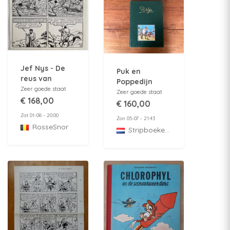
Jef Nys - De
Puk en
reus van
Poppedijn
Bengalen -
Zeer goede staat
Panda
Zeer goede staat
Originele
€ 168,00
integrale
€ 160,00
pagina 24 -
uitgave - nr. 1
Zat 01-08 - 20:00
1960
Zon 05-07 - 21:43
t/m 3 - HC - 1e
RosseSnor
StripboekenZolder
druk - 1995