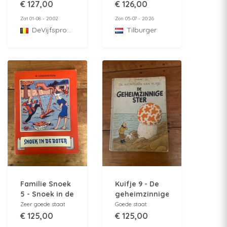
2019 - Met 8
compleet met
€ 127,00
€ 126,00
fantekeningen/6
box - Luxe hc
Zat 01-08 - 20:02
Zon 05-07 - 20:26
handtekeningen
Boumaar -
DeVijfsprong
Tilburger
Eerste druk
2005 - opl. 275
ex.
Familie Snoek
Kuifje 9 - De
5 - Snoek in de
geheimzinnige
boter - 1e druk
ster - HC - 1e
Zeer goede staat
Goede staat
- 1950
druk 1947
€ 125,00
€ 125,00