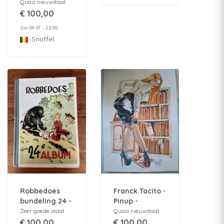
verdwenen
Quasi nieuwstaat
proffesor + 2
€ 100,00
Originele
Zat 04-07 - 22:09
platen - 2009
Snuffel
Robbedoes
Franck Tacito -
bundeling 24 -
Pinup -
HC - 1948
Originele
Zeer goede staat
Quasi nieuwstaat
tekening/illustratie
€ 100,00
€ 100,00