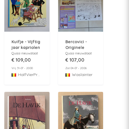
Kuifje - Vijftig
Bercovici -
jaar kapriolen
Originele
aan de ketting
plaat "De Psy"
Quasi nieuwstaat
Quasi nieuwstaat
- 750 ex.-
€ 109,00
€ 107,00
Casterman -
Vrij 31-07 - 20:00
Zat 04-07 - 20:06
HC - 1e druk -
HalfVierProduction
Waslainter
1978