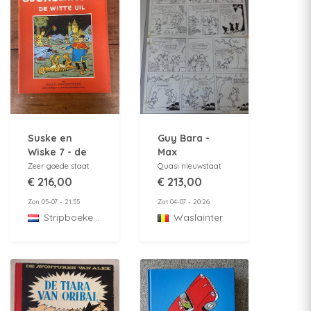
Suske en
Guy Bara -
Wiske 7 - de
Max
witte uil - 3e
l'explorateur -
Zeer goede staat
Quasi nieuwstaat
druk - 1951
Originele
€ 216,00
€ 213,00
pagina
Zon 05-07 - 21:55
Zat 04-07 - 20:26
StripboekenZolder
Waslainter