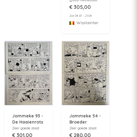
temps,monsieur
€ 305,00
Albert - Met
Zat 04-07 - 21:04
handtekening
Waslainter
Jommeke 93 -
Jommeke 54 -
De Haaienrots
Broeder
- Originele
Anatolius -
Zeer goede staat
Zeer goede staat
pagina 17 -
Originele
€ 301,00
€ 280,00