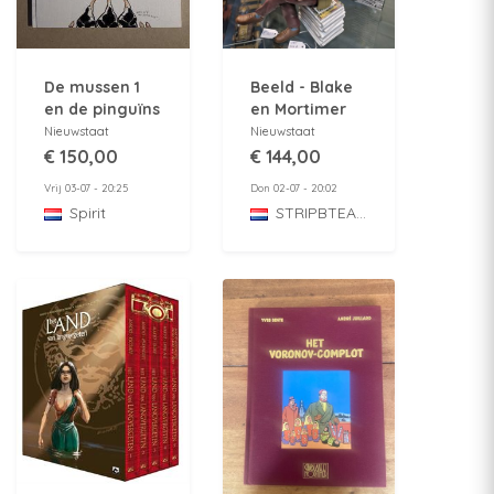
Beeld - Blake
De mussen 1
en Mortimer
en de pinguïns
25 cm. -
2 - Integraal -
Nieuwstaat
Nieuwstaat
Collectoys -
Luxe uitgave
€ 144,00
€ 150,00
2026
1993 - Met
Don 02-07 - 20:02
Vrij 03-07 - 20:25
originele
STRIPBTEASER
Spirit
omslagtekening