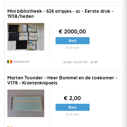
Mini bibliotheek - 626 stripjes - sc - Eerste druk -
1958/heden
€ 2000,00
Bied
Sluit over
Waslainter
Einde: Vrij 07-08 - 22:43
Marten Toonder - Heer Bommel en de toekomer -
V178 - Krantenknipsels
€ 2,00
Bied
Sluit over