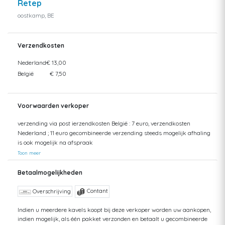
Retep
oostkamp, BE
Verzendkosten
Nederland
€ 13,00
België
€ 7,50
Voorwaarden verkoper
verzending via post ierzendkosten België : 7 euro, verzendkosten
Nederland ; 11 euro gecombineerde verzending steeds mogelijk afhaling
is ook mogelijk na afspraak
Toon meer
Betaalmogelijkheden
Contant
Overschrijving
Indien u meerdere kavels koopt bij deze verkoper worden uw aankopen,
indien mogelijk, als één pakket verzonden en betaalt u gecombineerde