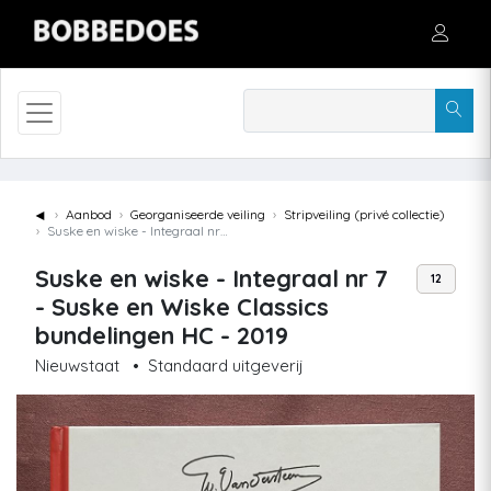
◄
Aanbod
Georganiseerde veiling
Stripveiling (privé collectie)
Suske en wiske - Integraal nr 7 - Suske en Wiske Classics bundelingen HC - 2019
Suske en wiske - Integraal nr 7
12
- Suske en Wiske Classics
bundelingen HC - 2019
Nieuwstaat
•
Standaard uitgeverij