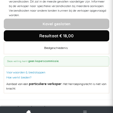
verzendkosten. Dit zal in de meeste gevallen voordeliger zijn. Informeer
bij de verkoper naar specifieke verzendkosten bij meerdere aankopen.
Verzendkosten naar andere landen kunnen bij de verkoper opgevraagd
worden.
Kavel gesloten
Resultaat € 18,00
Biedgeschiedenis:
Deze veiling kent
geen koperscommissie
.
Voorwaarden & biedstappen
Hoe werkt bieden?
Aanbod van een
particuliere verkoper
. Het herroepingsrecht is niet van
kracht.
Populaire kavels