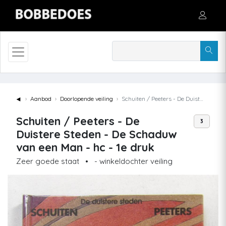
◄
Aanbod
Doorlopende veiling
Schuiten / Peeters - De Duistere Steden - De Schaduw van een Man - hc - 1e druk
Schuiten / Peeters - De
3
Duistere Steden - De Schaduw
van een Man - hc - 1e druk
Zeer goede staat
•
- winkeldochter veiling