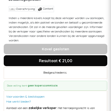
Contant
Overschrijving
Indien u meerdere kavels koopt bij deze verkoper worden uw aankopen,
indien mogelijk, als één pakket verzonden en betaalt u gecombineerde
verzendkosten. Dit zal in de meeste gevallen voordeliger zijn. Informeer
bij de verkoper naar specifieke verzendkosten bij meerdere aankopen.
Verzendkosten naar andere landen kunnen bij de verkoper opgevraagd
worden.
Kavel gesloten
Resultaat € 21,00
Biedgeschiedenis:
Deze veiling kent
geen koperscommissie
.
Voorwaarden & biedstappen
Hoe werkt bieden?
Aanbod van een
zakelijke verkoper
. Het herroepingsrecht is van