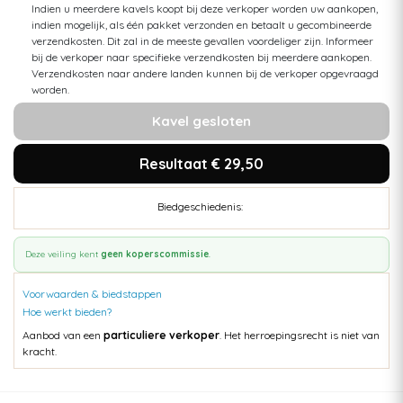
Indien u meerdere kavels koopt bij deze verkoper worden uw aankopen,
indien mogelijk, als één pakket verzonden en betaalt u gecombineerde
verzendkosten. Dit zal in de meeste gevallen voordeliger zijn. Informeer
bij de verkoper naar specifieke verzendkosten bij meerdere aankopen.
Verzendkosten naar andere landen kunnen bij de verkoper opgevraagd
worden.
Kavel gesloten
Resultaat € 29,50
Biedgeschiedenis:
Deze veiling kent
geen koperscommissie
.
Voorwaarden & biedstappen
Hoe werkt bieden?
Aanbod van een
particuliere verkoper
. Het herroepingsrecht is niet van
kracht.