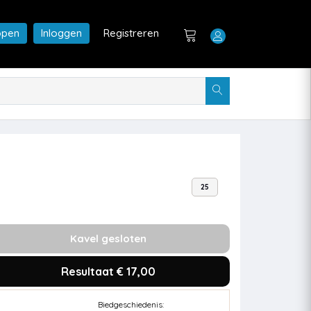
open
Inloggen
Registreren
25
Kavel gesloten
Resultaat € 17,00
Biedgeschiedenis: