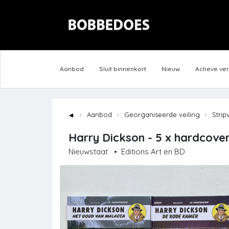
Aanbod
Sluit binnenkort
Nieuw
Actieve ve
◄
Aanbod
Georganiseerde veiling
Strip
Harry Dickson - 5 x hardcover
Nieuwstaat
•
Editions Art en BD