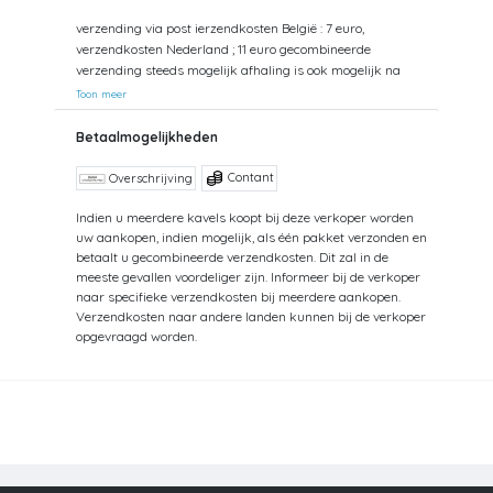
verzending via post ierzendkosten België : 7 euro,
verzendkosten Nederland ; 11 euro gecombineerde
verzending steeds mogelijk afhaling is ook mogelijk na
afspraak
Toon meer
Betaalmogelijkheden
Contant
Overschrijving
Indien u meerdere kavels koopt bij deze verkoper worden
uw aankopen, indien mogelijk, als één pakket verzonden en
betaalt u gecombineerde verzendkosten. Dit zal in de
meeste gevallen voordeliger zijn. Informeer bij de verkoper
naar specifieke verzendkosten bij meerdere aankopen.
Verzendkosten naar andere landen kunnen bij de verkoper
opgevraagd worden.