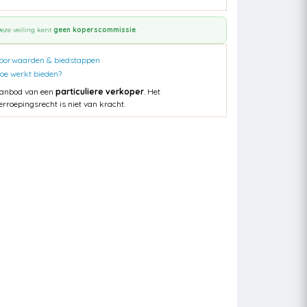
eze veiling kent
geen koperscommissie
.
oorwaarden & biedstappen
oe werkt bieden?
anbod van een
particuliere verkoper
. Het
erroepingsrecht is niet van kracht.