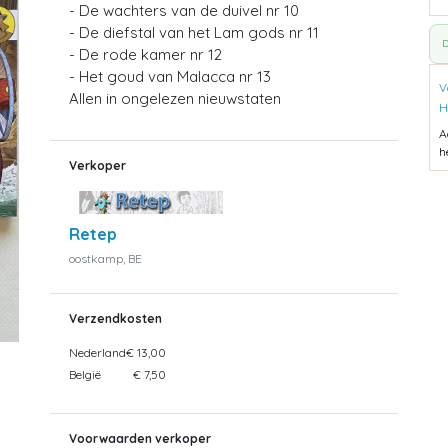
- De wachters van de duivel nr 10
- De diefstal van het Lam gods nr 11
D
- De rode kamer nr 12
- Het goud van Malacca nr 13
V
Allen in ongelezen nieuwstaten
H
A
h
Verkoper
Retep
oostkamp, BE
Verzendkosten
Nederland
€ 13,00
België
€ 7,50
Voorwaarden verkoper