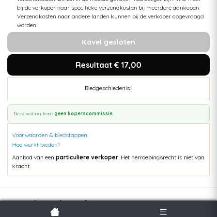
bij de verkoper naar specifieke verzendkosten bij meerdere aankopen.
Verzendkosten naar andere landen kunnen bij de verkoper opgevraagd
worden.
Kavel gesloten
Resultaat € 17,00
Biedgeschiedenis:
Deze veiling kent
geen koperscommissie
.
Voorwaarden & biedstappen
Hoe werkt bieden?
Aanbod van een
particuliere verkoper
. Het herroepingsrecht is niet van
kracht.
Populaire kavels