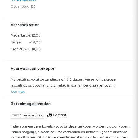
Oudenburg, BE
Verzendkosten
Nederland
€ 12,00
België
€ 9,00
Frankrijk
€ 18,00
Voorwaarden verkoper
Na betaling volgt de zending na 1 à 2 dagen. Verzendingskeuze
mogelijk:ups,bpost ,mondial relay in samenwerking met postnl.
Toon meer
Betaalmogelijkheden
Contant
Overschrijving
Indien u meerdere kavels koopt bij deze verkoper worden uw aankopen,
indien mogelijk, als één pakket verzonden en betaalt u gecombineerde
verzendkosten. Dit zal in de meeste gevallen voordeliger zijn. Informeer