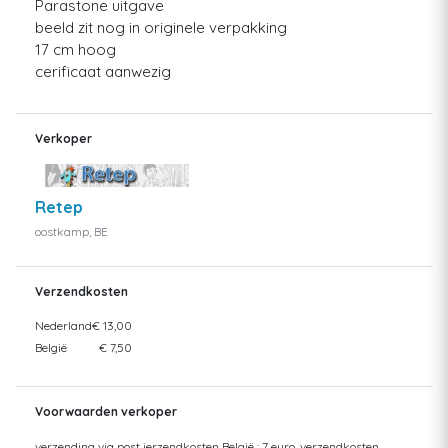
Parastone uitgave
beeld zit nog in originele verpakking
17 cm hoog
cerificaat aanwezig
Verkoper
Retep
oostkamp, BE
Verzendkosten
Nederland
€ 13,00
België
€ 7,50
Voorwaarden verkoper
verzending via post ierzendkosten België : 7 euro, verzendkosten