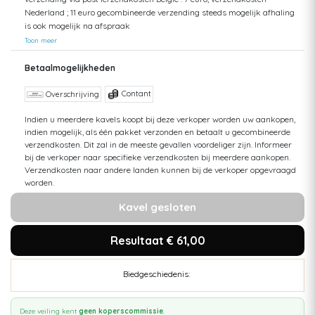
Nederland ; 11 euro gecombineerde verzending steeds mogelijk afhaling
is ook mogelijk na afspraak
Toon meer
Betaalmogelijkheden
Contant
Overschrijving
Indien u meerdere kavels koopt bij deze verkoper worden uw aankopen,
indien mogelijk, als één pakket verzonden en betaalt u gecombineerde
verzendkosten. Dit zal in de meeste gevallen voordeliger zijn. Informeer
bij de verkoper naar specifieke verzendkosten bij meerdere aankopen.
Verzendkosten naar andere landen kunnen bij de verkoper opgevraagd
worden.
Kavel gesloten
Resultaat € 61,00
Biedgeschiedenis:
Deze veiling kent
geen koperscommissie
.