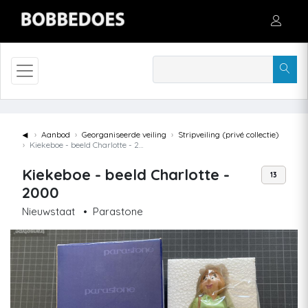
◄
Aanbod
Georganiseerde veiling
Stripveiling (privé collectie)
Kiekeboe - beeld Charlotte - 2000
Kiekeboe - beeld Charlotte -
13
2000
Nieuwstaat
•
Parastone