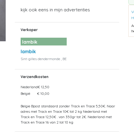
kijk ook eens in mijn advertenties
V
H
A
Verkoper
h
lambik
lambik
Sint-gilles dendermonde , BE
Verzendkosten
Nederland
€ 12,50
België
€ 10,00
Belgie Bpost standaard zonder Track en Trace 5,50€. Naar
adres met Track en Trace 10€ tot 2 kg Nederland met
Track en Trace 12,50€ . van 350gr tot 2€. Nederland met
Track en Trace 16 van 2 tot 10 kg