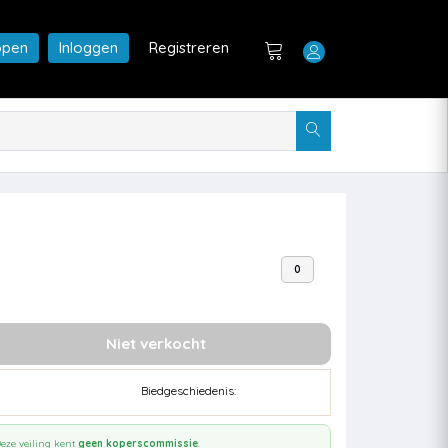
open
Inloggen
Registreren
0
Niet verkocht
Biedgeschiedenis:
eze veiling kent
geen koperscommissie
.