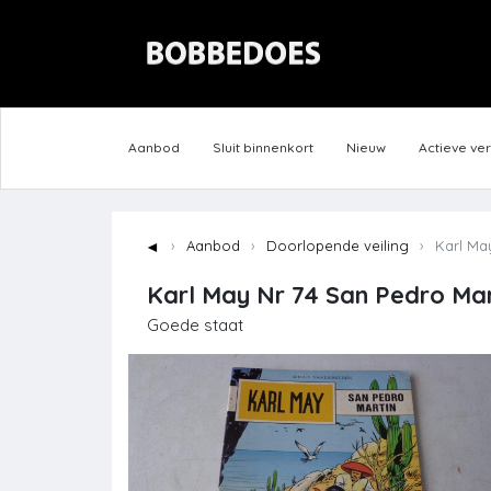
Aanbod
Sluit binnenkort
Nieuw
Actieve ve
◄
Aanbod
Doorlopende veiling
Karl May
Karl May Nr 74 San Pedro Mar
Goede staat