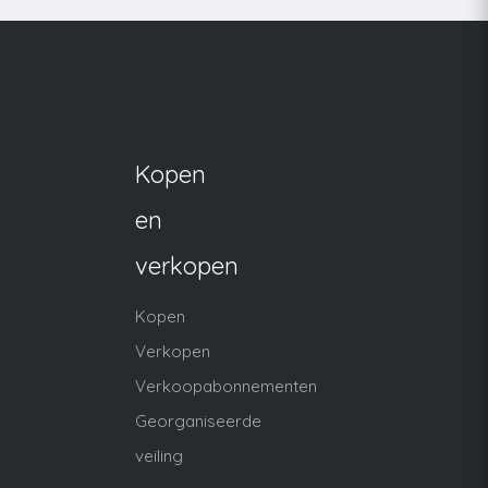
Kopen
en
verkopen
Kopen
Verkopen
Verkoopabonnementen
Georganiseerde
veiling