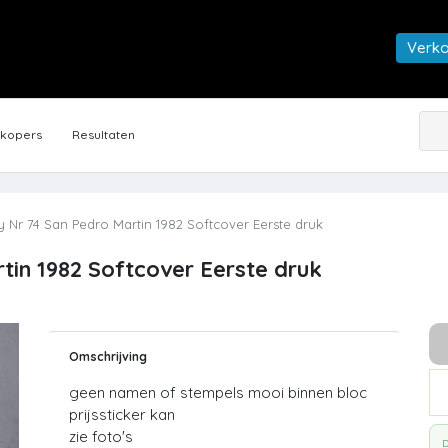
Verk
rkopers
Resultaten
 Nr 74 San Pedro Martin 1982 Softcover Eerste druk
tin 1982 Softcover Eerste druk
Omschrijving
geen namen of stempels mooi binnen bloc
prijssticker kan
zie foto's
D