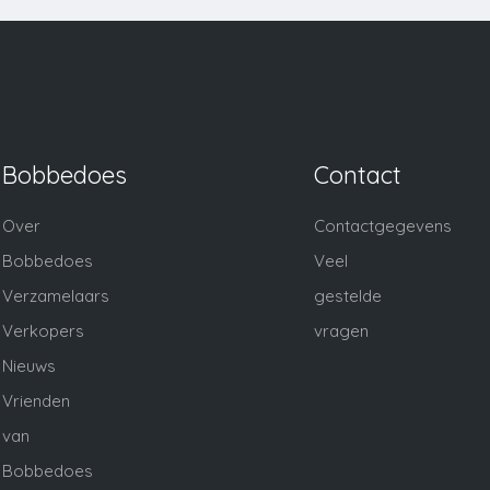
Bobbedoes
Contact
Over
Contactgegevens
Bobbedoes
Veel
Verzamelaars
gestelde
Verkopers
vragen
Nieuws
Vrienden
van
Bobbedoes