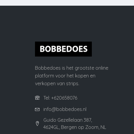
Bobbedoes is het grootste online
platform voor het kopen en
verkopen van strips.
Tel: +620658076
info@bobbedoes.nl
Guido Gezellelaan 387,
4624GL, Bergen op Zoom, NL