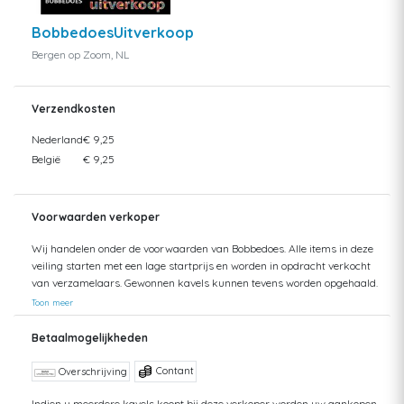
BobbedoesUitverkoop
Bergen op Zoom, NL
Verzendkosten
Nederland
€ 9,25
België
€ 9,25
Voorwaarden verkoper
Wij handelen onder de voorwaarden van Bobbedoes. Alle items in deze
veiling starten met een lage startprijs en worden in opdracht verkocht
van verzamelaars. Gewonnen kavels kunnen tevens worden opgehaald.
Uw aankopen worden gecombineerd verzonden om hoge verzendkosten
Toon meer
te kunnen beperken. Zendingen worden gedaan vanuit zowel België als
Nederland. Bij verzending van bedragen hoger dan €75 wordt een
Betaalmogelijkheden
aangetekende zending voorgesteld. De kosten hiervan kunnen mogelijk
hoger uitvallen dan het getoonde tarief aangezien de uiteindelijke
Contant
Overschrijving
verkoopprijs niet altijd bekend is. Bij een aangetekende zending bent u
verzekerd tegen schade of verlies van uw zending. Bij een standaard
Indien u meerdere kavels koopt bij deze verkoper worden uw aankopen,