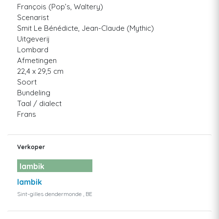
François (Pop’s, Waltery)
Scenarist
Smit Le Bénédicte, Jean-Claude (Mythic)
Uitgeverij
Lombard
Afmetingen
22,4 x 29,5 cm
Soort
Bundeling
Taal / dialect
Frans
Verkoper
lambik
lambik
Sint-gilles dendermonde , BE