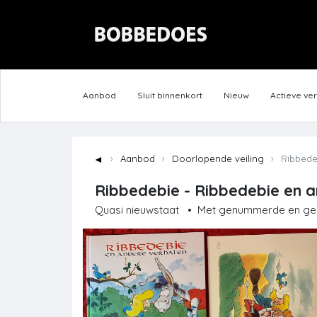
Aanbod
Sluit binnenkort
Nieuw
Actieve ve
◄
Aanbod
Doorlopende veiling
Ribbedeb
Ribbedebie - Ribbedebie en an
Quasi nieuwstaat
•
Met genummerde en gesi