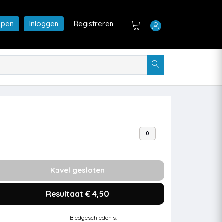
open
Inloggen
Registreren
0
Kavel gesloten
Resultaat € 4,50
Biedgeschiedenis: