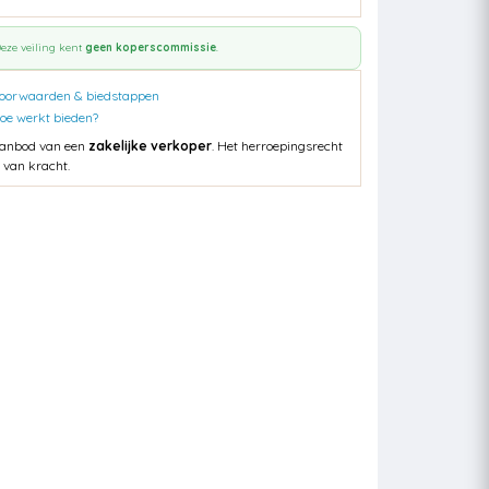
eze veiling kent
geen koperscommissie
.
oorwaarden & biedstappen
oe werkt bieden?
anbod van een
zakelijke verkoper
. Het herroepingsrecht
s van kracht.