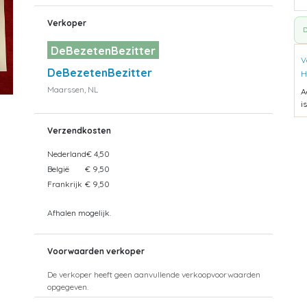
Verkoper
D
DeBezetenBezitter
V
DeBezetenBezitter
H
Maarssen, NL
A
i
Verzendkosten
Nederland
€ 4,50
België
€ 9,50
Frankrijk
€ 9,50
Afhalen mogelijk.
Voorwaarden verkoper
De verkoper heeft geen aanvullende verkoopvoorwaarden
opgegeven.