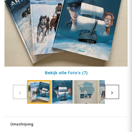
Bekijk alle foto's
(7)
‹
›
Omschrijving