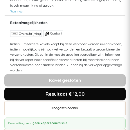
is ook mogelijk na afspraak
Toon meer
Betaalmogelijkheden
Contant
Overschrijving
Indien u meerdere kavels koopt bij deze verkoper worden uw aankopen,
indien mogelijk, als één pakket verzonden en betaalt u gecombineerde
verzendkosten. Dit zal in de meeste gevallen voordeliger zijn. Informeer
bij de verkoper naar specifieke verzendkosten bij meerdere aankopen.
Verzendkosten naar andere landen kunnen bij de verkoper opgevraagd
worden.
Kavel gesloten
Resultaat € 12,00
Biedgeschiedenis:
Deze veiling kent
geen koperscommissie
.