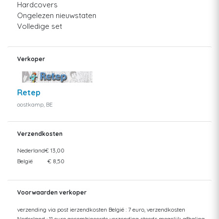
Hardcovers
Ongelezen nieuwstaten
Volledige set
Verkoper
Retep
oostkamp, BE
Verzendkosten
Nederland
€ 13,00
België
€ 8,50
Voorwaarden verkoper
verzending via post ierzendkosten België : 7 euro, verzendkosten
Nederland ; 11 euro gecombineerde verzending steeds mogelijk afhaling