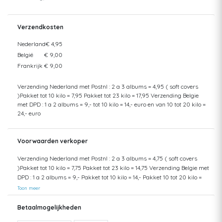
Verzendkosten
Nederland
€ 4,95
België
€ 9,00
Frankrijk
€ 9,00
Verzending Nederland met Postnl : 2 a 3 albums = 4,95 ( soft covers
)Pakket tot 10 kilo = 7,95 Pakket tot 23 kilo = 17,95 Verzending Belgie
met DPD : 1 a 2 albums = 9,- tot 10 kilo = 14,- euro en van 10 tot 20 kilo =
24,- euro
Voorwaarden verkoper
Verzending Nederland met Postnl : 2 a 3 albums = 4,75 ( soft covers
)Pakket tot 10 kilo = 7,75 Pakket tot 23 kilo = 14,75 Verzending Belgie met
DPD : 1 a 2 albums = 9,- Pakket tot 10 kilo = 14,- Pakket 10 tot 20 kilo =
24,- Ophalen in Den Haag kan ook
Toon meer
Betaalmogelijkheden