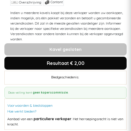
Contant
Overschrijving
Indien u meerdere kavels koopt bij deze verkoper worden uw aankopen,
indien mogelijk, als één pakket verzonden en betaalt u gecombineerde
verzendkosten. Dit zal in de meeste gevallen voordeliger zijn. Informeer
bij de verkoper naar specifieke verzendkosten bij meerdere aankopen.
Verzendkosten naar andere landen kunnen bij de verkoper opgevraagd
worden.
Kavel gesloten
Resultaat € 2,00
Biedgeschiedenis:
Deze veiling kent
geen koperscommissie
.
Voorwaarden & biedstappen
Hoe werkt bieden?
Aanbod van een
particuliere verkoper
. Het herroepingsrecht is niet van
kracht.