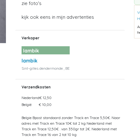
zie foto's
V
kijk ook eens in mijn advertenties
H
A
h
Verkoper
lambik
lambik
Sint-gilles dendermonde , BE
Verzendkosten
Nederland
€ 12,50
België
€ 10,00
Belgie Bpost standaard zonder Track en Trace 5,50€. Naar
adres met Track en Trace 10€ tot 2 kg Nederland met
Track en Trace 12,50€ . van 350gr tot 2€. Nederland met
Track en Trace 16 van 2 tot 10 kg