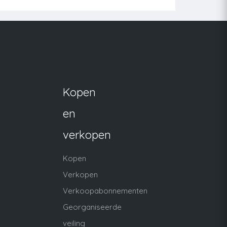
Kopen
en
verkopen
Kopen
Verkopen
Verkoopabonnementen
Georganiseerde
veiling