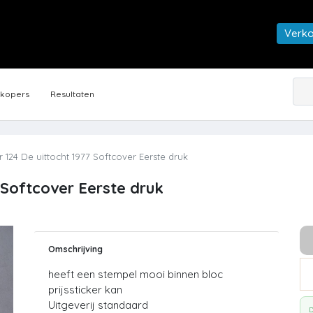
Verk
rkopers
Resultaten
 124 De uittocht 1977 Softcover Eerste druk
 Softcover Eerste druk
Omschrijving
heeft een stempel mooi binnen bloc
prijssticker kan
Uitgeverij standaard
D