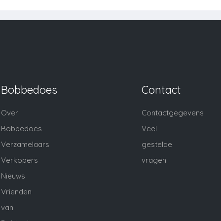
Bobbedoes
Contact
Over
Contactgegevens
Bobbedoes
Veel
Verzamelaars
gestelde
Verkopers
vragen
Nieuws
Vrienden
van