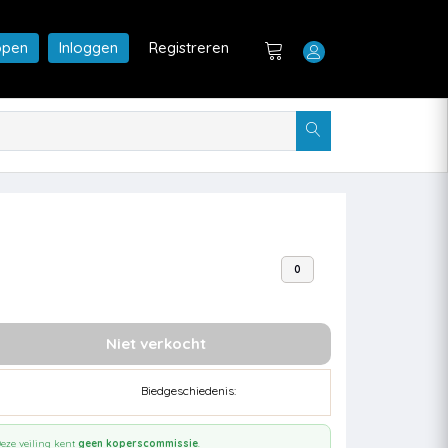
open
Inloggen
Registreren
0
Niet verkocht
Biedgeschiedenis:
eze veiling kent
geen koperscommissie
.