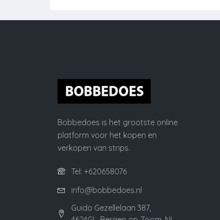
Bobbedoes is het grootste online
platform voor het kopen en
verkopen van strips.
Tel: +620658076
info@bobbedoes.nl
Guido Gezellelaan 387,
4624GL, Bergen op Zoom, NL