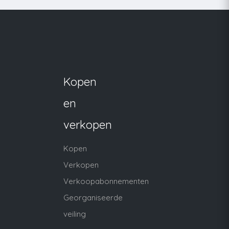
Kopen
en
verkopen
Kopen
Verkopen
Verkoopabonnementen
Georganiseerde
veiling