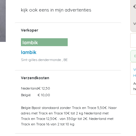
kijk ook eens in mijn advertenties
V
Verkoper
lambik
lambik
D
Sint-gilles dendermonde , BE
V
H
Verzendkosten
A
Nederland
€ 12,50
h
België
€ 10,00
Belgie Bpost standaard zonder Track en Trace 5,50€. Naar
adres met Track en Trace 10€ tot 2 kg Nederland met
Track en Trace 12,50€ . van 350gr tot 2€. Nederland met
Track en Trace 16 van 2 tot 10 kg