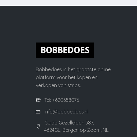
Bobbedoes is het grootste online
platform voor het kopen en
verkopen van strips.
Tel: +620658076
info@bobbedoes.nl
Guido Gezellelaan 387,
4624GL, Bergen op Zoom, NL