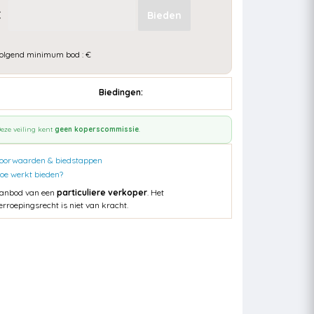
€
olgend minimum bod : €
Biedingen:
eze veiling kent
geen koperscommissie
.
oorwaarden & biedstappen
oe werkt bieden?
anbod van een
particuliere verkoper
. Het
erroepingsrecht is niet van kracht.