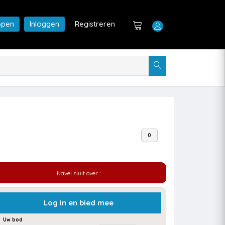
open
Inloggen
Registreren
0
Kavel sluit over :
Log in en bied mee
Uw bod