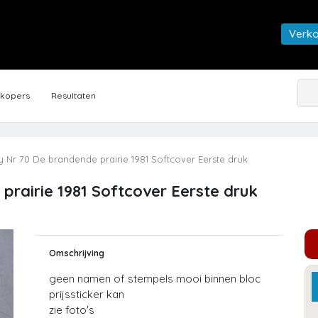
Verk
rkopers
Resultaten
 Nr 70 De brandende prairie 1981 Softcover Eerste druk
prairie 1981 Softcover Eerste druk
Omschrijving
geen namen of stempels mooi binnen bloc
prijssticker kan
zie foto's