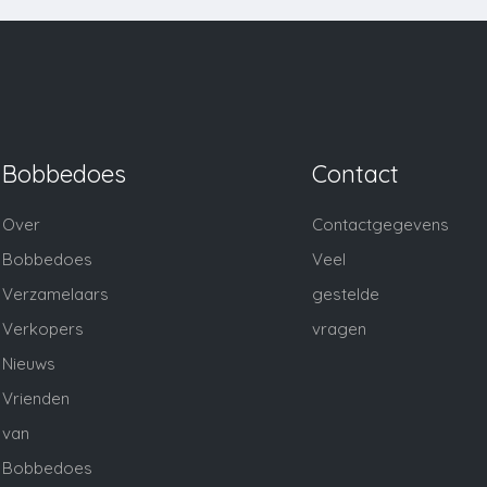
Bobbedoes
Contact
Over
Contactgegevens
Bobbedoes
Veel
Verzamelaars
gestelde
Verkopers
vragen
Nieuws
Vrienden
van
Bobbedoes