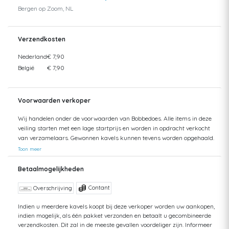
Bergen op Zoom, NL
Verzendkosten
Nederland
€ 7,90
België
€ 7,90
Voorwaarden verkoper
Wij handelen onder de voorwaarden van Bobbedoes. Alle items in deze
veiling starten met een lage startprijs en worden in opdracht verkocht
van verzamelaars. Gewonnen kavels kunnen tevens worden opgehaald.
Uw aankopen worden gecombineerd verzonden om hoge verzendkosten
Toon meer
te kunnen beperken. Zendingen worden gedaan vanuit zowel België als
Nederland. Bij verzending van bedragen hoger dan €75 wordt een
Betaalmogelijkheden
aangetekende zending voorgesteld. De kosten hiervan kunnen mogelijk
hoger uitvallen dan het getoonde tarief aangezien de uiteindelijke
Contant
Overschrijving
verkoopprijs niet altijd bekend is. Bij een aangetekende zending bent u
verzekerd tegen schade of verlies van uw zending. Bij een standaard
Indien u meerdere kavels koopt bij deze verkoper worden uw aankopen,
indien mogelijk, als één pakket verzonden en betaalt u gecombineerde
zending kan ik geen terugbetaling doen van uw aankoop bij verlies of
verzendkosten. Dit zal in de meeste gevallen voordeliger zijn. Informeer
schade. Voor vragen hierover kunt u altijd contact opnemen. Aankopen