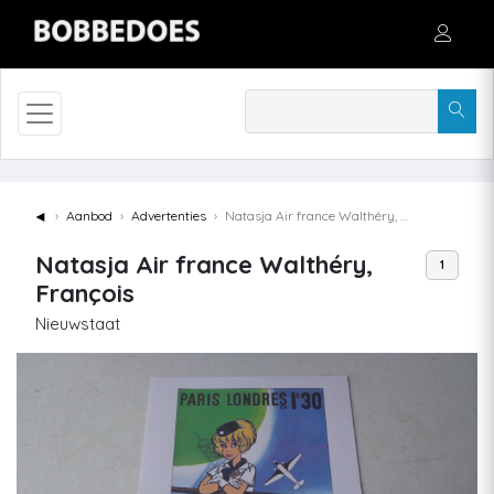
◄
Aanbod
Advertenties
Natasja Air france Walthéry, François
Natasja Air france Walthéry,
1
François
Nieuwstaat