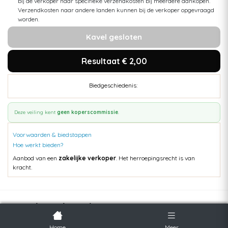
bij de verkoper naar specifieke verzendkosten bij meerdere aankopen.
Verzendkosten naar andere landen kunnen bij de verkoper opgevraagd
worden.
Kavel gesloten
Resultaat € 2,00
Biedgeschiedenis:
Deze veiling kent
geen koperscommissie
.
Voorwaarden & biedstappen
Hoe werkt bieden?
Aanbod van een
zakelijke verkoper
. Het herroepingsrecht is van
kracht.
Populaire kavels
Home
Meer