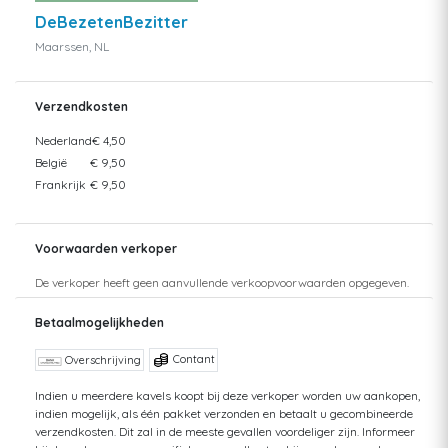
DeBezetenBezitter
Maarssen, NL
Verzendkosten
Nederland
€ 4,50
België
€ 9,50
Frankrijk
€ 9,50
Voorwaarden verkoper
De verkoper heeft geen aanvullende verkoopvoorwaarden opgegeven.
Betaalmogelijkheden
Contant
Overschrijving
Indien u meerdere kavels koopt bij deze verkoper worden uw aankopen,
indien mogelijk, als één pakket verzonden en betaalt u gecombineerde
verzendkosten. Dit zal in de meeste gevallen voordeliger zijn. Informeer