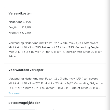
Verzendkosten
Nederland
€ 4,95
België
€ 9,00
Frankrijk
€ 9,00
Verzending Nederland met Postnl : 2 a 3 albums = 4,95 ( soft covers
)Pakket tot 10 kilo = 7,95 Pakket tot 23 kilo = 17,95 Verzending Belgie
met DPD : 1 a 2 albums = 9,- tot 10 kilo = 14,- euro en van 10 tot 20 kilo =
24,- euro
Voorwaarden verkoper
Verzending Nederland met Postnl : 2 a 3 albums = 4,75 ( soft covers
)Pakket tot 10 kilo = 7,75 Pakket tot 23 kilo = 14,75 Verzending Belgie met
DPD : 1 a 2 albums = 9,- Pakket tot 10 kilo = 14,- Pakket 10 tot 20 kilo =
24,- Ophalen in Den Haag kan ook
Toon meer
Betaalmogelijkheden