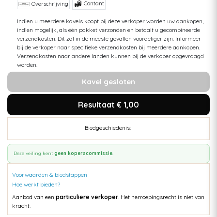
Contant
Overschrijving
Indien u meerdere kavels koopt bij deze verkoper worden uw aankopen,
indien mogelijk, als één pakket verzonden en betaalt u gecombineerde
verzendkosten. Dit zal in de meeste gevallen voordeliger zijn. Informeer
bij de verkoper naar specifieke verzendkosten bij meerdere aankopen.
Verzendkosten naar andere landen kunnen bij de verkoper opgevraagd
worden.
Kavel gesloten
Resultaat € 1,00
Biedgeschiedenis:
Deze veiling kent
geen koperscommissie
.
Voorwaarden & biedstappen
Hoe werkt bieden?
Aanbod van een
particuliere verkoper
. Het herroepingsrecht is niet van
kracht.