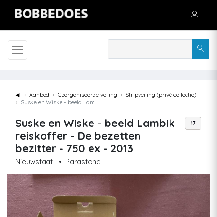
◄
Aanbod
Georganiseerde veiling
Stripveiling (privé collectie)
Suske en Wiske - beeld Lambik reiskoffer - De bezetten bezitter - 750 ex - 2013
Suske en Wiske - beeld Lambik
17
reiskoffer - De bezetten
bezitter - 750 ex - 2013
Nieuwstaat
•
Parastone