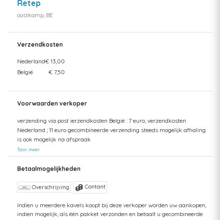
Retep
oostkamp, BE
Verzendkosten
Nederland
€ 13,00
België
€ 7,50
Voorwaarden verkoper
verzending via post ierzendkosten België : 7 euro, verzendkosten
Nederland ; 11 euro gecombineerde verzending steeds mogelijk afhaling
is ook mogelijk na afspraak
Toon meer
Betaalmogelijkheden
Contant
Overschrijving
Indien u meerdere kavels koopt bij deze verkoper worden uw aankopen,
indien mogelijk, als één pakket verzonden en betaalt u gecombineerde