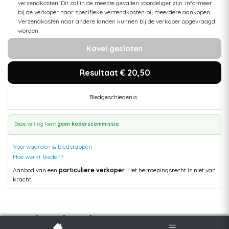
verzendkosten. Dit zal in de meeste gevallen voordeliger zijn. Informeer
bij de verkoper naar specifieke verzendkosten bij meerdere aankopen.
Verzendkosten naar andere landen kunnen bij de verkoper opgevraagd
worden.
Kavel gesloten
Resultaat € 20,50
Biedgeschiedenis:
Deze veiling kent
geen koperscommissie
.
Voorwaarden & biedstappen
Hoe werkt bieden?
Aanbod van een
particuliere verkoper
. Het herroepingsrecht is niet van
kracht.
Populaire kavels