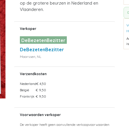
op de grotere beurzen in Nederland en
Vlaanderen.
D
V
Verkoper
H
A
DeBezetenBezitter
i
DeBezetenBezitter
Maarssen, NL
Verzendkosten
Nederland
€ 4,50
België
€ 9,50
Frankrijk
€ 9,50
Voorwaarden verkoper
De verkoper heeft geen aanvullende verkoopvoorwaarden