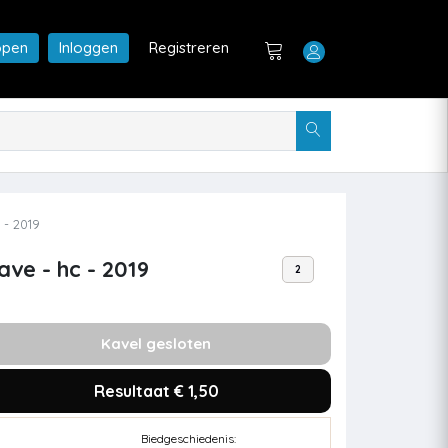
open
Inloggen
Registreren
 - 2019
ave - hc - 2019
2
Kavel gesloten
Resultaat € 1,50
Biedgeschiedenis: