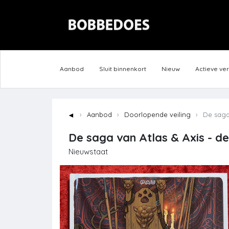
Aanbod
Sluit binnenkort
Nieuw
Actieve ve
◄
Aanbod
Doorlopende veiling
De saga 
De saga van Atlas & Axis - de
Nieuwstaat