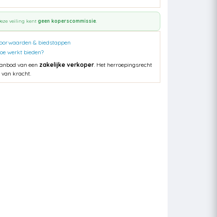
eze veiling kent
geen koperscommissie
.
oorwaarden & biedstappen
oe werkt bieden?
anbod van een
zakelijke verkoper
. Het herroepingsrecht
s van kracht.