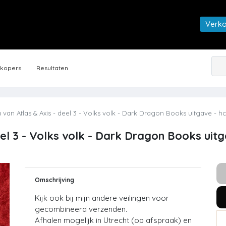
Verk
rkopers
Resultaten
van Atlas & Axis - deel 3 - Volks volk - Dark Dragon Books uitgave - hc
el 3 - Volks volk - Dark Dragon Books uitg
Omschrijving
Kijk ook bij mijn andere veilingen voor
gecombineerd verzenden.
Afhalen mogelijk in Utrecht (op afspraak) en