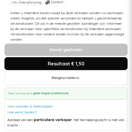
Contant
Overschrijving
Indien u meerdere kavels koopt bij deze verkoper worden uw aankopen,
indien mogelijk, als één pakket verzonden en betaalt u gecombineerde
verzendkosten. Dit zal in de meeste gevallen voordeliger zijn. Informeer
bij de verkoper naar specifieke verzendkosten bij meerdere aankopen.
Verzendkosten naar andere landen kunnen bij de verkoper opgevraagd
worden.
Kavel gesloten
Resultaat € 1,50
Biedgeschiedenis:
Deze veiling kent
geen koperscommissie
.
Voorwaarden & biedstappen
Hoe werkt bieden?
Aanbod van een
particuliere verkoper
. Het herroepingsrecht is niet van
kracht.