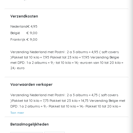
Verzendkosten
Nederland
€ 4,95
België
€ 9,00
Frankrijk
€ 9,00
Verzending Nederland met Postnl : 2 a 3 albums = 4,95 ( soft covers
)Pakket tot 10 kilo = 7,95 Pakket tot 23 kilo = 17,95 Verzending Belgie
met DPD : 1 a 2 albums = 9,- tot 10 kilo = 14,- euro en van 10 tot 20 kilo =
24,- euro
Voorwaarden verkoper
Verzending Nederland met Postnl : 2 a 3 albums = 4,75 ( soft covers
)Pakket tot 10 kilo = 7,75 Pakket tot 23 kilo = 14,75 Verzending Belgie met
DPD : 1 a 2 albums = 9,- Pakket tot 10 kilo = 14,- Pakket 10 tot 20 kilo =
24,- Ophalen in Den Haag kan ook
Toon meer
Betaalmogelijkheden