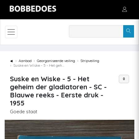
◄
Aanbod
Georganiseerde veiling
Stripveiling
Suske en Wiske - 5 - Het geheim der gladiatoren - SC - Blauwe reeks - Eerste druk - 1955
Suske en Wiske - 5 - Het
0
geheim der gladiatoren - SC -
Blauwe reeks - Eerste druk -
1955
Goede staat