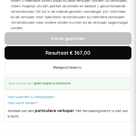
Indien u meerdere kavels koopt bij deze verkoper worden uw aankopen,
indien mogelijk, als één pakket verzonden en betaalt u gecombineerde
verzendkosten. Dit zal in de meeste gevallen voordeliger zijn. Informeer
bij de verkoper naar specifieke verzendkosten bij meerdere aankopen.
Verzendkosten naar andere landen kunnen bij de verkoper opgevraagd
worden.
Kavel gesloten
Resultaat € 367,00
Biedgeschiedenis:
Deze veiling kent
geen koperscommissie
.
Voorwaarden & biedstappen
Hoe werkt bieden?
Aanbod van een
particuliere verkoper
. Het herroepingsrecht is niet van
kracht.