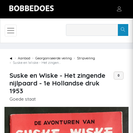
◄
Aanbod
Georganiseerde veiling
Stripveiling
Suske en Wiske - Het zingende nijlpaard - 1e Hollandse druk 1953
Suske en Wiske - Het zingende
0
nijlpaard - 1e Hollandse druk
1953
Goede staat