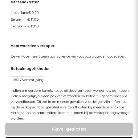
Verzendkosten
Nederland
€ 5,25
België
€ 11,00
Frankrijk
€ 11,00
Voorwaarden verkoper
De verkoper heeft geen aanvullende verkoopvoorwaarden opgegeven.
Betaalmogelijkheden
Overschrijving
Indien u meerdere kavels koopt bij deze verkoper worden uw aankopen,
indien mogelijk, als één pakket verzonden en betaalt u gecombineerde
verzendkosten. Dit zal in de meeste gevallen voordeliger zijn. Informeer
bij de verkoper naar specifieke verzendkosten bij meerdere aankopen.
Verzendkosten naar andere landen kunnen bij de verkoper opgevraagd
worden.
Kavel gesloten