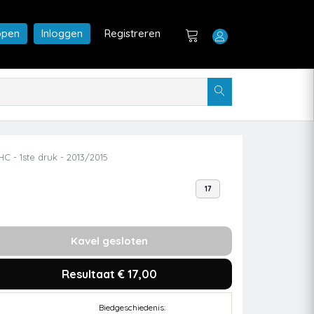
open
Inloggen
Registreren
HC - 1ste druk - 2013/2015
17
Kavel gesloten
Resultaat € 17,00
Biedgeschiedenis: