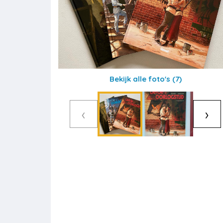
Bekijk alle foto's
(7)
‹
›