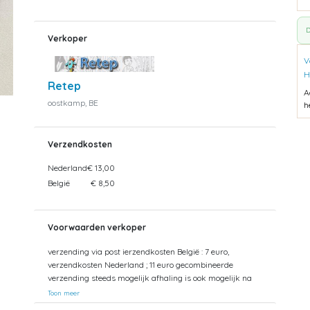
D
Verkoper
V
H
Retep
A
oostkamp, BE
h
Verzendkosten
Nederland
€ 13,00
België
€ 8,50
Voorwaarden verkoper
verzending via post ierzendkosten België : 7 euro,
verzendkosten Nederland ; 11 euro gecombineerde
verzending steeds mogelijk afhaling is ook mogelijk na
afspraak
Toon meer