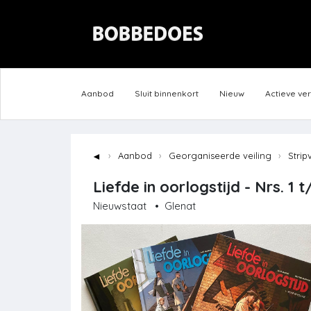
Aanbod
Sluit binnenkort
Nieuw
Actieve ve
◄
Aanbod
Georganiseerde veiling
Strip
Liefde in oorlogstijd - Nrs. 1
Nieuwstaat
•
Glenat