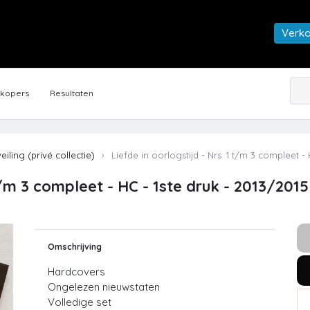
Verk
rkopers
Resultaten
veiling (privé collectie)
Liefde in oorlogstijd - Nrs. 1 t/m 3 compleet - 
 t/m 3 compleet - HC - 1ste druk - 2013/2015
Omschrijving
Hardcovers
Ongelezen nieuwstaten
Volledige set