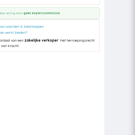
eze veiling kent
geen koperscommissie
.
oorwaarden & biedstappen
oe werkt bieden?
anbod van een
zakelijke verkoper
. Het herroepingsrecht
s van kracht.