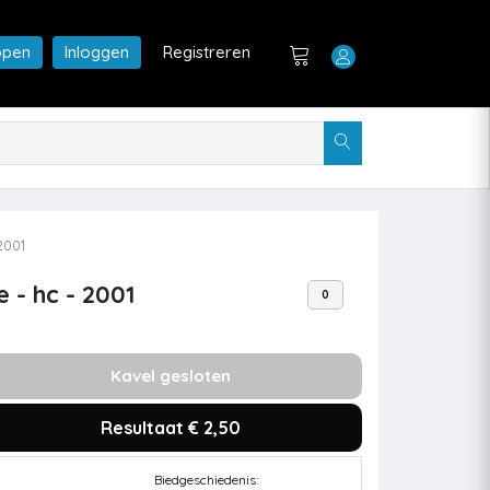
open
Inloggen
Registreren
2001
e - hc - 2001
0
Kavel gesloten
Resultaat € 2,50
Biedgeschiedenis: