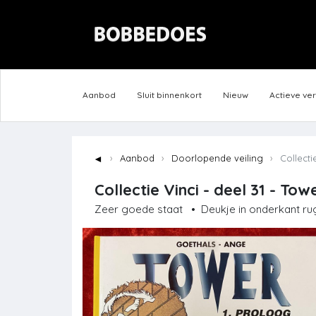
Aanbod
Sluit binnenkort
Nieuw
Actieve ve
◄
Aanbod
Doorlopende veiling
Collectie
Collectie Vinci - deel 31 - Tow
Zeer goede staat
•
Deukje in onderkant ru