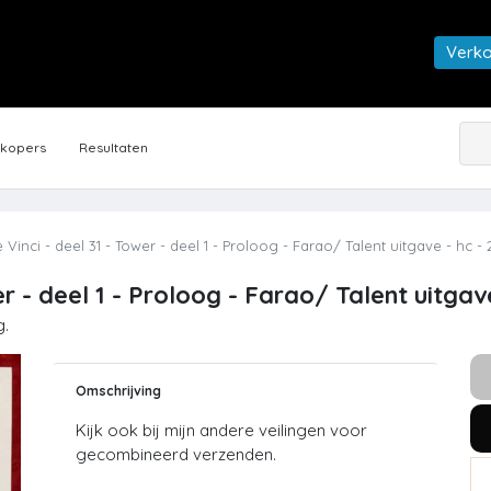
Verk
rkopers
Resultaten
 Vinci - deel 31 - Tower - deel 1 - Proloog - Farao/ Talent uitgave - hc - 
er - deel 1 - Proloog - Farao/ Talent uitgav
g.
Omschrijving
Kijk ook bij mijn andere veilingen voor
gecombineerd verzenden.