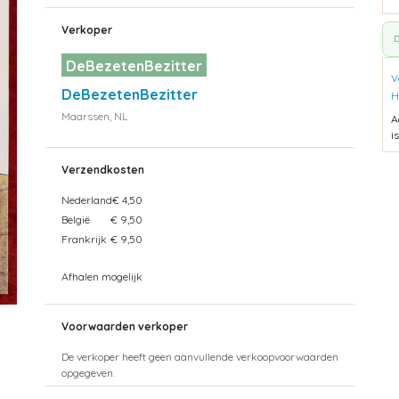
Verkoper
D
DeBezetenBezitter
V
DeBezetenBezitter
H
Maarssen, NL
A
i
Verzendkosten
Nederland
€ 4,50
België
€ 9,50
Frankrijk
€ 9,50
Afhalen mogelijk
Voorwaarden verkoper
De verkoper heeft geen aanvullende verkoopvoorwaarden
opgegeven.