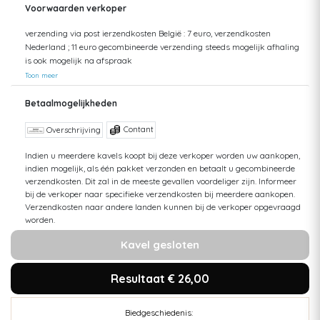
Voorwaarden verkoper
verzending via post ierzendkosten België : 7 euro, verzendkosten
Nederland ; 11 euro gecombineerde verzending steeds mogelijk afhaling
is ook mogelijk na afspraak
Toon meer
Betaalmogelijkheden
Contant
Overschrijving
Indien u meerdere kavels koopt bij deze verkoper worden uw aankopen,
indien mogelijk, als één pakket verzonden en betaalt u gecombineerde
verzendkosten. Dit zal in de meeste gevallen voordeliger zijn. Informeer
bij de verkoper naar specifieke verzendkosten bij meerdere aankopen.
Verzendkosten naar andere landen kunnen bij de verkoper opgevraagd
worden.
Kavel gesloten
Resultaat € 26,00
Biedgeschiedenis: