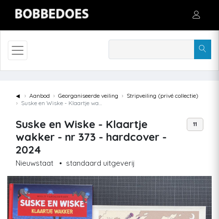
◄
Aanbod
Georganiseerde veiling
Stripveiling (privé collectie)
Suske en Wiske - Klaartje wakker - nr 373 - hardcover - 2024
Suske en Wiske - Klaartje
11
wakker - nr 373 - hardcover -
2024
Nieuwstaat
•
standaard uitgeverij