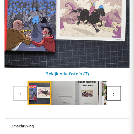
Bekijk alle foto's
(7)
‹
›
Omschrijving