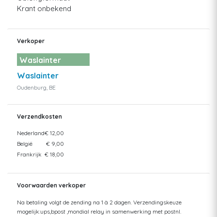
Krant onbekend
Verkoper
Waslainter
Waslainter
Oudenburg, BE
Verzendkosten
Nederland
€ 12,00
België
€ 9,00
Frankrijk
€ 18,00
Voorwaarden verkoper
Na betaling volgt de zending na 1 à 2 dagen. Verzendingskeuze
mogelijk:ups,bpost ,mondial relay in samenwerking met postnl.