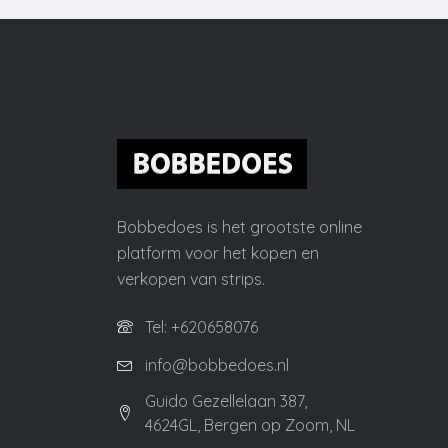
Bobbedoes is het grootste online
platform voor het kopen en
verkopen van strips.
Tel: +620658076
info@bobbedoes.nl
Guido Gezellelaan 387,
4624GL, Bergen op Zoom, NL