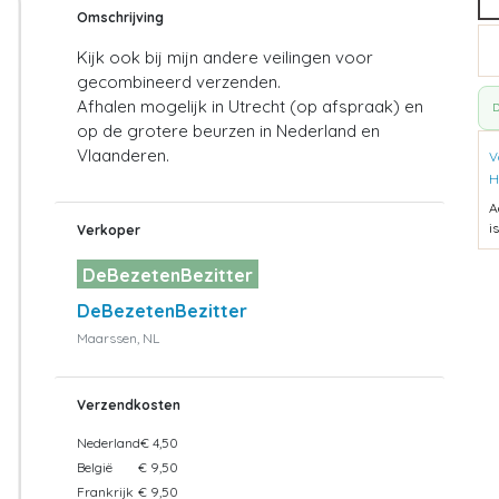
Omschrijving
Kijk ook bij mijn andere veilingen voor
gecombineerd verzenden.
Afhalen mogelijk in Utrecht (op afspraak) en
D
op de grotere beurzen in Nederland en
Vlaanderen.
V
H
A
i
Verkoper
DeBezetenBezitter
DeBezetenBezitter
Maarssen, NL
Verzendkosten
Nederland
€ 4,50
België
€ 9,50
Frankrijk
€ 9,50