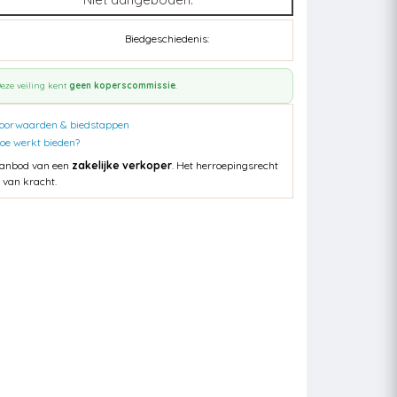
Biedgeschiedenis:
eze veiling kent
geen koperscommissie
.
oorwaarden & biedstappen
oe werkt bieden?
anbod van een
zakelijke verkoper
. Het herroepingsrecht
s van kracht.