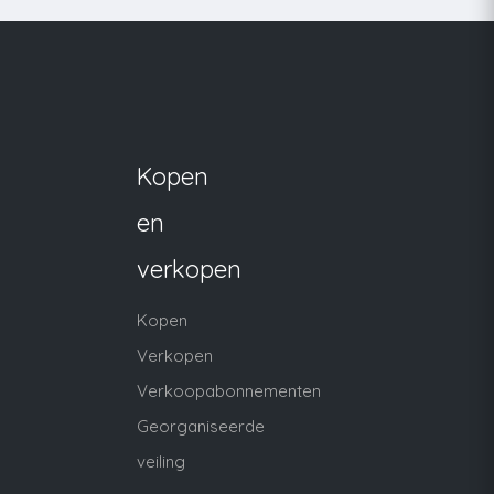
Kopen
en
verkopen
Kopen
Verkopen
Verkoopabonnementen
Georganiseerde
veiling