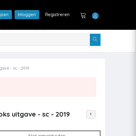
open
Inloggen
Registreren
gave - sc - 2019
ks uitgave - sc - 2019
1
Niet aangeboden.