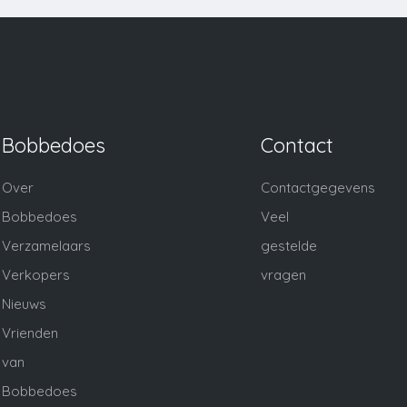
Bobbedoes
Contact
Over
Contactgegevens
Bobbedoes
Veel
Verzamelaars
gestelde
Verkopers
vragen
Nieuws
Vrienden
van
Bobbedoes