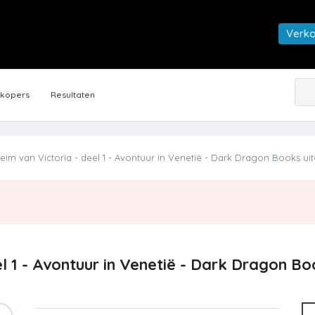
Verk
rkopers
Resultaten
im van Victoria - deel 1 - Avontuur in Venetië - Dark Dragon Books uit
l 1 - Avontuur in Venetië - Dark Dragon Boo