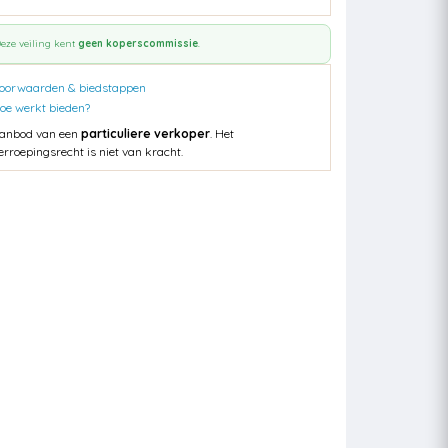
eze veiling kent
geen koperscommissie
.
oorwaarden & biedstappen
oe werkt bieden?
anbod van een
particuliere verkoper
. Het
erroepingsrecht is niet van kracht.