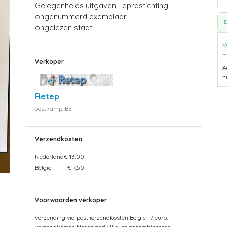
Gelegenheids uitgaven Leprastichting
ongenummerd exemplaar
D
ongelezen staat
V
H
Verkoper
A
h
Retep
oostkamp, BE
Verzendkosten
Nederland
€ 13,00
België
€ 7,50
Voorwaarden verkoper
verzending via post ierzendkosten België : 7 euro,