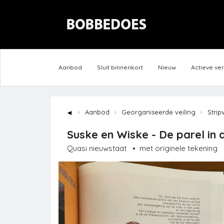
Aanbod
Sluit binnenkort
Nieuw
Actieve ve
◄
Aanbod
Georganiseerde veiling
Strip
Suske en Wiske - De parel in 
Quasi nieuwstaat
•
met originele tekening