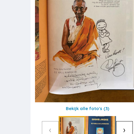
Bekijk alle foto's
(3)
‹
›