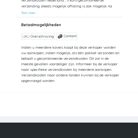
verzendkosten Nederland ; 11 euro gecombineerde
verzending steeds mogelijk afhaling is ook mogelijk na
afspraak
Toon meer
Betaalmogelijkheden
Contant
Overschrijving
Indien u meerdere kavels koopt bij deze verkoper worden
uw aankopen, indien mogelijk, als één pakket verzonden en
betaalt u gecombineerde verzendkosten. Dit zal in de
meeste gevallen voordeliger zijn. Informeer bij de verkoper
naar specifieke verzendkosten bij meerdere aankopen.
Verzendkosten naar andere landen kunnen bij de verkoper
opgevraagd worden.