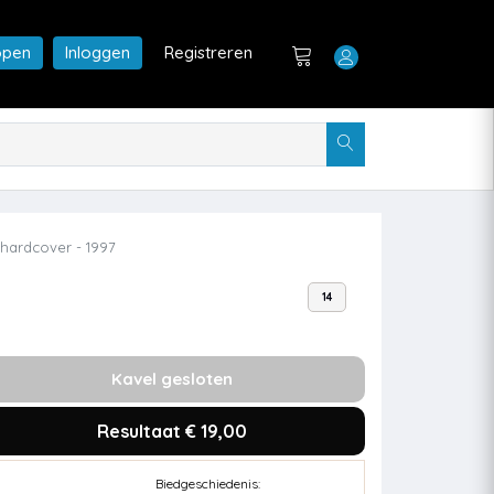
open
Inloggen
Registreren
 hardcover - 1997
14
Kavel gesloten
Resultaat € 19,00
Biedgeschiedenis: