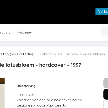
Verk
rkopers
Resultaten
veiling (privé collectie)
Suske en Wiske - De parel in de lotusbloem -
de lotusbloem - hardcover - 1997
Omschrijving
hardcover
voorzien van een originele tekening en
gesigneerd door Paul Geerts