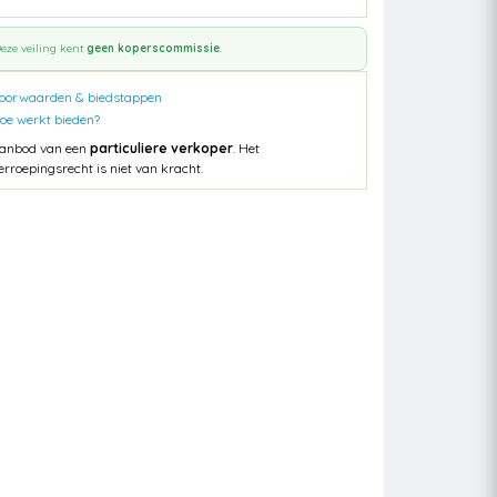
eze veiling kent
geen koperscommissie
.
oorwaarden & biedstappen
oe werkt bieden?
anbod van een
particuliere verkoper
. Het
erroepingsrecht is niet van kracht.