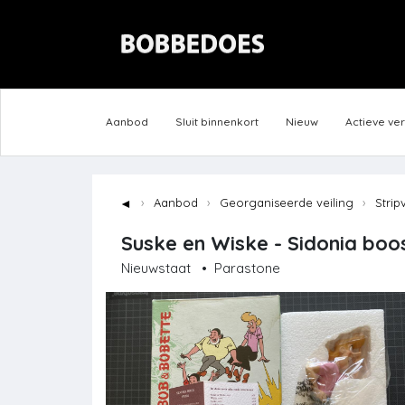
Aanbod
Sluit binnenkort
Nieuw
Actieve ve
◄
Aanbod
Georganiseerde veiling
Strip
Suske en Wiske - Sidonia boos
Nieuwstaat
•
Parastone