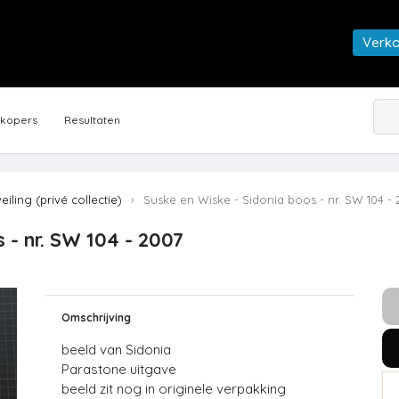
Verk
rkopers
Resultaten
veiling (privé collectie)
Suske en Wiske - Sidonia boos - nr. SW 104 - 
 - nr. SW 104 - 2007
Omschrijving
beeld van Sidonia
Parastone uitgave
beeld zit nog in originele verpakking