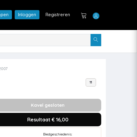
open
Inloggen
Registreren
2007
11
Kavel gesloten
Resultaat € 16,00
Biedgeschiedenis: