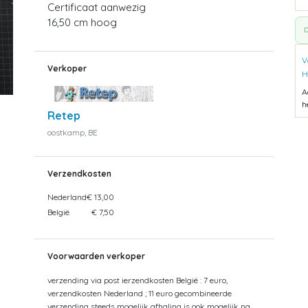
Certificaat aanwezig
16,50 cm hoog
D
V
Verkoper
H
A
h
Retep
oostkamp, BE
Verzendkosten
Nederland
€ 13,00
België
€ 7,50
Voorwaarden verkoper
verzending via post ierzendkosten België : 7 euro,
verzendkosten Nederland ; 11 euro gecombineerde
verzending steeds mogelijk afhaling is ook mogelijk na