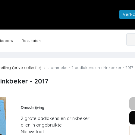
Verk
rkopers
Resultaten
veiling (privé collectie)
Jommeke - 2 badlakens en drinkbeker - 2017
inkbeker - 2017
Omschrijving
2 grote badlakens en drinkbeker
allen in ongebruikte
Nieuwstaat