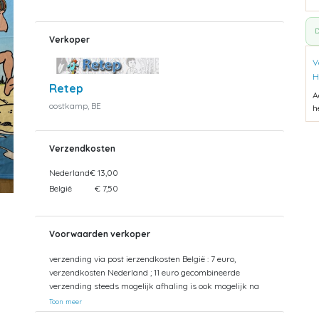
D
Verkoper
V
H
Retep
A
oostkamp, BE
h
Verzendkosten
Nederland
€ 13,00
België
€ 7,50
Voorwaarden verkoper
verzending via post ierzendkosten België : 7 euro,
verzendkosten Nederland ; 11 euro gecombineerde
verzending steeds mogelijk afhaling is ook mogelijk na
afspraak
Toon meer