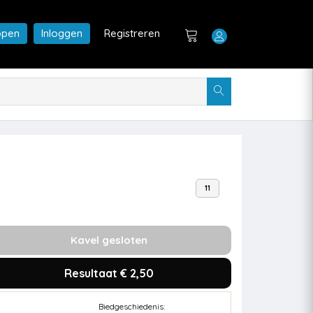
open
Inloggen
Registreren
11
Kavel gesloten
Resultaat € 2,50
Biedgeschiedenis: