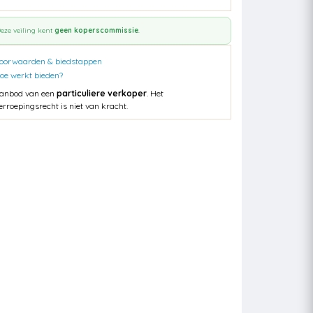
eze veiling kent
geen koperscommissie
.
oorwaarden & biedstappen
oe werkt bieden?
anbod van een
particuliere verkoper
. Het
erroepingsrecht is niet van kracht.