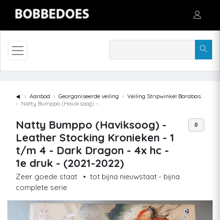
◄
Aanbod
Georganiseerde veiling
Veiling Stripwinkel Barabas
Natty Bumppo (Haviksoog) - Leather Stocking Kronieken - 1 t/m 4 - Dark Dragon - 4x hc - 1e druk - (2021-2022)
Natty Bumppo (Haviksoog) -
0
Leather Stocking Kronieken - 1
t/m 4 - Dark Dragon - 4x hc -
1e druk - (2021-2022)
Zeer goede staat
•
tot bijna nieuwstaat - bijna
complete serie