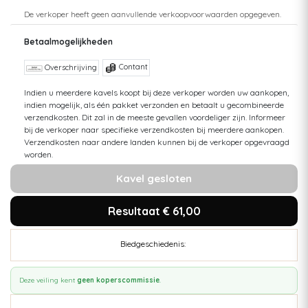
De verkoper heeft geen aanvullende verkoopvoorwaarden opgegeven.
Betaalmogelijkheden
Contant
Overschrijving
Indien u meerdere kavels koopt bij deze verkoper worden uw aankopen,
indien mogelijk, als één pakket verzonden en betaalt u gecombineerde
verzendkosten. Dit zal in de meeste gevallen voordeliger zijn. Informeer
bij de verkoper naar specifieke verzendkosten bij meerdere aankopen.
Verzendkosten naar andere landen kunnen bij de verkoper opgevraagd
worden.
Kavel gesloten
Resultaat € 61,00
Biedgeschiedenis:
Deze veiling kent
geen koperscommissie
.