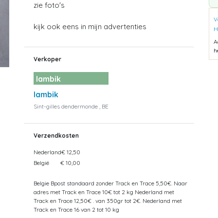
zie foto's
V
kijk ook eens in mijn advertenties
H
A
h
Verkoper
lambik
lambik
Sint-gilles dendermonde , BE
Verzendkosten
Nederland
€ 12,50
België
€ 10,00
Belgie Bpost standaard zonder Track en Trace 5,50€. Naar
adres met Track en Trace 10€ tot 2 kg Nederland met
Track en Trace 12,50€ . van 350gr tot 2€. Nederland met
Track en Trace 16 van 2 tot 10 kg