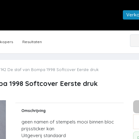
Verk
rkopers
Resultaten
142 De staf van Bompa 1998 Softcover Eerste druk
pa 1998 Softcover Eerste druk
Omschrijving
geen namen of stempels mooi binnen bloc
prijssticker kan
Uitgeverij standaard
D