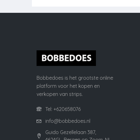
Bobbedoes is het grootste online
platform voor het kopen en
verkopen van strips.
Tel: +620658076
info@bobbedoes.nl
Guido Gezellelaan 387,
4624GL, Bergen op Zoom, NL