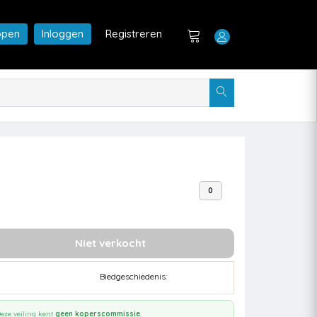
open
Inloggen
Registreren
0
Niet verkocht
Biedgeschiedenis:
eze veiling kent
geen koperscommissie
.