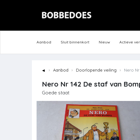
Aanbod
Sluit binnenkort
Nieuw
Actieve ve
◄
Aanbod
Doorlopende veiling
Nero Nr 
Nero Nr 142 De staf van Bom
Goede staat