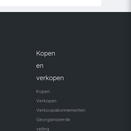
Kopen
en
verkopen
Kopen
Verkopen
Verkoopabonnementen
Georganiseerde
veiling