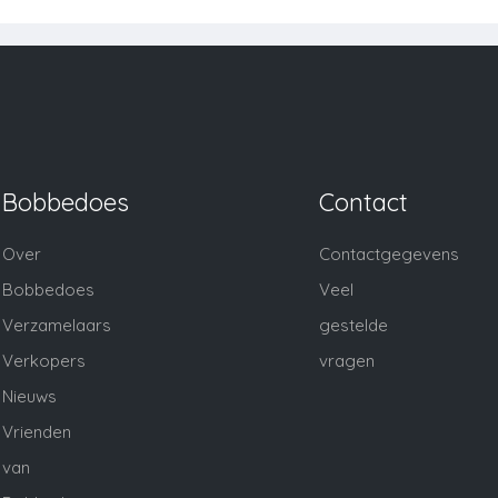
Bobbedoes
Contact
Over
Contactgegevens
Bobbedoes
Veel
Verzamelaars
gestelde
Verkopers
vragen
Nieuws
Vrienden
van