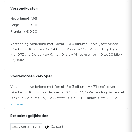
Verzendkosten
Nederland
€ 4,95
België
€ 9,00
Frankrijk
€ 9,00
Verzending Nederland met Postnl : 2 a 3 albums = 4,95 ( soft covers
)Pakket tot 10 kilo = 7,95 Pakket tot 23 kilo = 17,95 Verzending Belgie
met DPD : 1 a 2 albums = 9,- tot 10 kilo = 14,- euro en van 10 tot 20 kilo =
24,- euro
Voorwaarden verkoper
Verzending Nederland met Postnl : 2 a 3 albums = 4,75 ( soft covers
)Pakket tot 10 kilo = 7,75 Pakket tot 23 kilo = 14,75 Verzending Belgie met
DPD : 1 a 2 albums = 9,- Pakket tot 10 kilo = 14,- Pakket 10 tot 20 kilo =
24,- Ophalen in Den Haag kan ook
Toon meer
Betaalmogelijkheden
Contant
Overschrijving