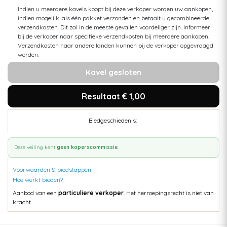
Indien u meerdere kavels koopt bij deze verkoper worden uw aankopen,
indien mogelijk, als één pakket verzonden en betaalt u gecombineerde
verzendkosten. Dit zal in de meeste gevallen voordeliger zijn. Informeer
bij de verkoper naar specifieke verzendkosten bij meerdere aankopen.
Verzendkosten naar andere landen kunnen bij de verkoper opgevraagd
worden.
Kavel gesloten
Resultaat € 1,00
Biedgeschiedenis:
Deze veiling kent
geen koperscommissie
.
Voorwaarden & biedstappen
Hoe werkt bieden?
Aanbod van een
particuliere verkoper
. Het herroepingsrecht is niet van
kracht.