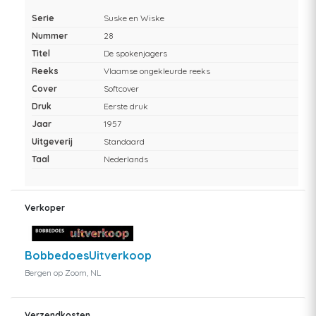
Serie
Suske en Wiske
Nummer
28
Titel
De spokenjagers
Reeks
Vlaamse ongekleurde reeks
Cover
Softcover
Druk
Eerste druk
Jaar
1957
Uitgeverij
Standaard
Taal
Nederlands
Verkoper
BobbedoesUitverkoop
Bergen op Zoom, NL
Verzendkosten