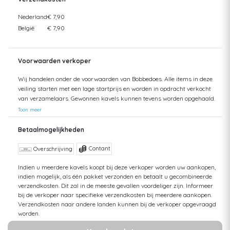
Nederland
€ 7,90
België
€ 7,90
Voorwaarden verkoper
Wij handelen onder de voorwaarden van Bobbedoes. Alle items in deze
veiling starten met een lage startprijs en worden in opdracht verkocht
van verzamelaars. Gewonnen kavels kunnen tevens worden opgehaald.
Uw aankopen worden gecombineerd verzonden om hoge verzendkosten
Toon meer
te kunnen beperken. Zendingen worden gedaan vanuit zowel België als
Nederland. Bij verzending van bedragen hoger dan €75 wordt een
Betaalmogelijkheden
aangetekende zending voorgesteld. De kosten hiervan kunnen mogelijk
hoger uitvallen dan het getoonde tarief aangezien de uiteindelijke
Contant
Overschrijving
verkoopprijs niet altijd bekend is. Bij een aangetekende zending bent u
verzekerd tegen schade of verlies van uw zending. Bij een standaard
Indien u meerdere kavels koopt bij deze verkoper worden uw aankopen,
indien mogelijk, als één pakket verzonden en betaalt u gecombineerde
zending kan ik geen terugbetaling doen van uw aankoop bij verlies of
verzendkosten. Dit zal in de meeste gevallen voordeliger zijn. Informeer
schade. Voor vragen hierover kunt u altijd contact opnemen. Aankopen
bij de verkoper naar specifieke verzendkosten bij meerdere aankopen.
worden, zonder afspraak, maximaal 1 jaar bewaard. Daarna kunt u
Verzendkosten naar andere landen kunnen bij de verkoper opgevraagd
geen aanspraak maken op uw betaling en op uw bewaarde aankopen,
worden.
tenzij u opslagkosten betaalt. De hoogte van deze kosten zijn
afhankelijk van de hoeveelheid. Meer informatie kunt u opvragen bij de