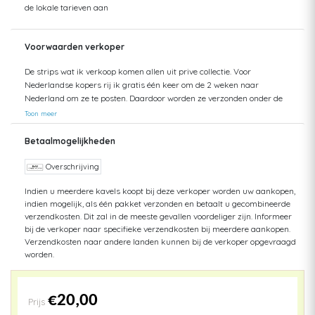
de lokale tarieven aan
Voorwaarden verkoper
De strips wat ik verkoop komen allen uit prive collectie. Voor
Nederlandse kopers rij ik gratis één keer om de 2 weken naar
Nederland om ze te posten. Daardoor worden ze verzonden onder de
Nederlandse posttarieven. Dat is meestal eind van de week. Bij plaatsen
Toon meer
van de strips op de veiling worden de strips gecontroleerd en zoveel
mogelijk erbij vermeld. Bij verkoop worden de strips nog eens
Betaalmogelijkheden
gecontroleerd voor de nota wordt verstuurd en als er een fout zou
optreden word dit vermeld aan de koper voor ik de nota verstuur. Bij het
Overschrijving
inpakken worden ze voor de laatste keer gecontroleerd. Voor u koopt
Indien u meerdere kavels koopt bij deze verkoper worden uw aankopen,
kijk eerst eens naar de foto's.
indien mogelijk, als één pakket verzonden en betaalt u gecombineerde
verzendkosten. Dit zal in de meeste gevallen voordeliger zijn. Informeer
bij de verkoper naar specifieke verzendkosten bij meerdere aankopen.
Verzendkosten naar andere landen kunnen bij de verkoper opgevraagd
worden.
€20,00
Prijs