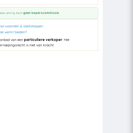
eze veiling kent
geen koperscommissie
.
oorwaarden & biedstappen
oe werkt bieden?
anbod van een
particuliere verkoper
. Het
erroepingsrecht is niet van kracht.