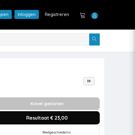
open
Inloggen
Registreren
39
Kavel gesloten
Resultaat € 23,00
Biedgeschiedenis: