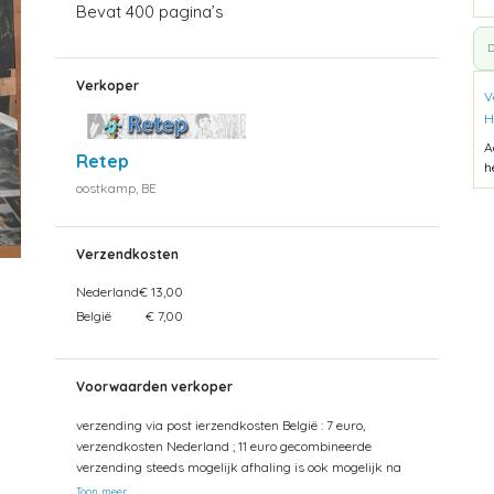
Bevat 400 pagina’s
D
Verkoper
V
H
A
Retep
h
oostkamp, BE
Verzendkosten
Nederland
€ 13,00
België
€ 7,00
Voorwaarden verkoper
verzending via post ierzendkosten België : 7 euro,
verzendkosten Nederland ; 11 euro gecombineerde
verzending steeds mogelijk afhaling is ook mogelijk na
afspraak
Toon meer