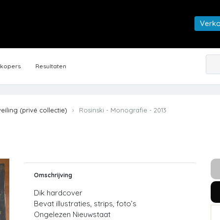
Verk
rkopers
Resultaten
veiling (privé collectie)
Rosinski - Monografie - 2013
Omschrijving
Dik hardcover
Bevat illustraties, strips, foto’s
Ongelezen Nieuwstaat