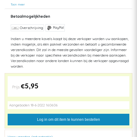
Toon meer
Betaalmogelijkheden
PayPal
Overschrijving
Indien u meerdere kavels koopt bij deze verkoper worden uw aankopen,
indien mogelijk, als één pakket verzonden en betaalt u gecombineerde
verzendkosten. Dit zal in de meeste gevallen voordeliger zijn. Informeer
bij de verkoper naar specifieke verzendkosten bij meerdere aankopen.
Verzendkosten naar andere landen kunnen bij de verkoper opgevraagd
worden.
€5,95
Prijs
Aangeboden 18-6-2022 16:06:06
Log in om dit item te kunnen bestellen
Voorwaarden (advertentie)