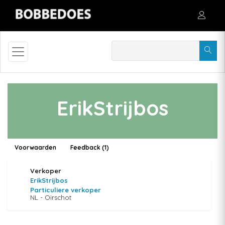
ErikStrijbos
Voorwaarden
Feedback (1)
Verkoper
ErikStrijbos
Particuliere verkoper
NL - Oirschot