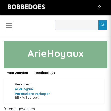
ArieHoyaux
Voorwaarden
Feedback (0)
Verkoper
ArieHoyaux
Particuliere verkoper
BE - Willebroek
0 items gevonden