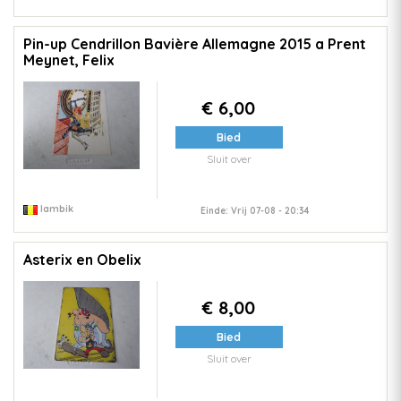
Pin-up Cendrillon Bavière Allemagne 2015 a Prent
Meynet, Felix
€ 6,00
Bied
Sluit over
lambik
Einde: Vrij 07-08 - 20:34
Asterix en Obelix
€ 8,00
Bied
Sluit over