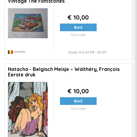
Vintage The Flintstones
€ 10,00
Bied
Sluit over
lambik
Einde: Vrij 07-08 - 20:03
Natacha - Belgisch Meisje – Walthéry, François
Eerste druk
€ 10,00
Bied
Sluit over