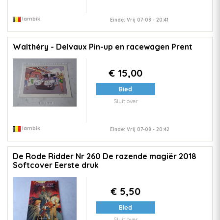
lambik
Einde: Vrij 07-08 - 20:41
Walthéry - Delvaux Pin-up en racewagen Prent
€ 15,00
Bied
Sluit over
lambik
Einde: Vrij 07-08 - 20:42
De Rode Ridder Nr 260 De razende magiër 2018
Softcover Eerste druk
€ 5,50
Bied
Sluit over