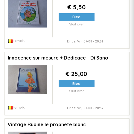
€ 5,50
Bied
Sluit over
lambik
Einde: Vrij 07-08 - 20:51
Innocence sur mesure + Dédicace - Di Sano -
€ 25,00
Bied
Sluit over
lambik
Einde: Vrij 07-08 - 20:52
Vintage Rubine le prophete blanc