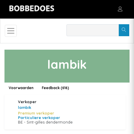
lambik
Voorwaarden
Feedback (616)
Verkoper
lambik
Premium verkoper
Particuliere verkoper
BE - Sint-gilles dendermonde