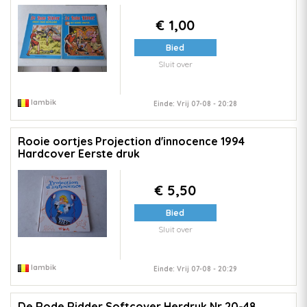
€ 1,00
Bied
Sluit over
lambik
Einde: Vrij 07-08 - 20:28
Rooie oortjes Projection d'innocence 1994
Hardcover Eerste druk
€ 5,50
Bied
Sluit over
lambik
Einde: Vrij 07-08 - 20:29
De Rode Ridder Softcover Herdruk Nr 20-48