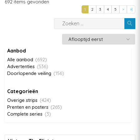
692 items gevonden
1
2
3
4
5
>
>|
Aanbod
Alle aanbod
(692)
Advertenties
(536)
Doorlopende veiling
(156)
Categorieën
Overige strips
(424)
Prenten en posters
(265)
Complete series
(3)