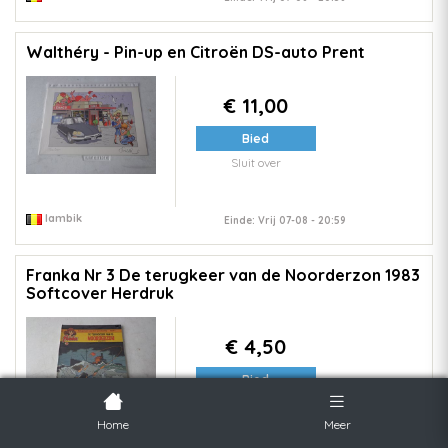
Walthéry - Pin-up en Citroën DS-auto Prent
€ 11,00
Bied
Sluit over
lambik
Einde: Vrij 07-08 - 20:59
Franka Nr 3 De terugkeer van de Noorderzon 1983
Softcover Herdruk
€ 4,50
Bied
Sluit over
Home
Meer