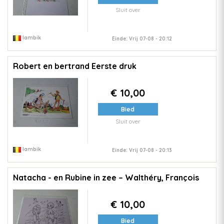
Sluit over
lambik
Einde: Vrij 07-08 - 20:12
Robert en bertrand Eerste druk
€ 10,00
Bied
Sluit over
lambik
Einde: Vrij 07-08 - 20:13
Natacha - en Rubine in zee – Walthéry, François
€ 10,00
Bied