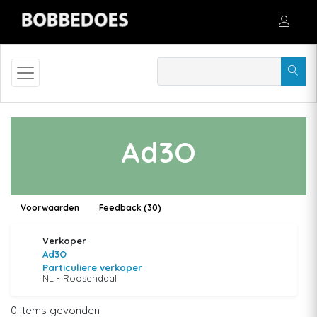
Ad3O
Voorwaarden
Feedback (30)
Verkoper
Ad3O
Particuliere verkoper
NL - Roosendaal
0 items gevonden