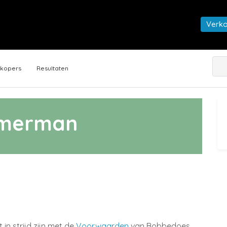
Verk
rkopers
Resultaten
merman
n strijd zijn met de
Voorwaarden
van Bobbedoes.