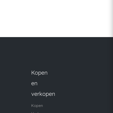
Kopen
en
verkopen
Kopen