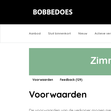
Aanbod
Sluit binnenkort
Nieuw
Actieve ve
Zim
Voorwaarden
Feedback (129)
Voorwaarden
De voorwaarden van de verkoper mogen niet i