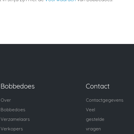
Bobbedoes
Contact
Over
Contactgegevens
Bobbedoes
Veel
Verzamelaars
gestelde
Verkopers
vragen