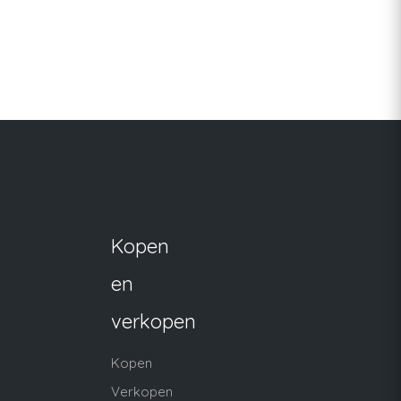
Kopen
en
verkopen
Kopen
Verkopen