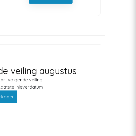
e veiling augustus
tart volgende veiling
Laatste inleverdatum
erkoper