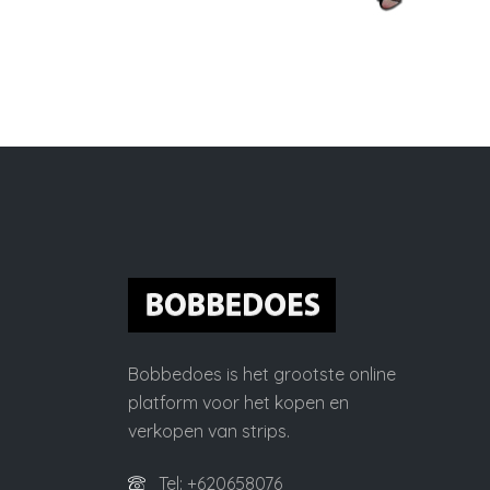
Bobbedoes is het grootste online
platform voor het kopen en
verkopen van strips.
Tel: +620658076