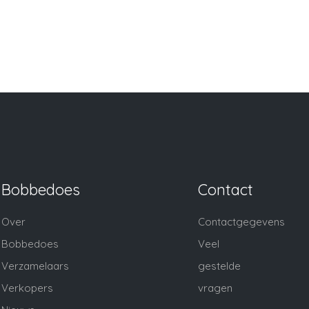
Bobbedoes
Contact
Over
Contactgegevens
Bobbedoes
Veel
Verzamelaars
gestelde
Verkopers
vragen