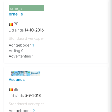
arne_s
arne_s
BE
14-10-2016
Lid sinds
Standaard verkoper
Aangeboden
1
Veiling 0
Advertenties 1
Ascanus
BE
3-9-2018
Lid sinds
Standaard verkoper
Aangeboden
9