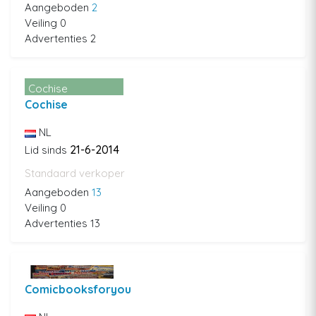
Aangeboden
2
Veiling 0
Advertenties 2
Cochise
Cochise
NL
21-6-2014
Lid sinds
Standaard verkoper
Aangeboden
13
Veiling 0
Advertenties 13
Comicbooksforyou