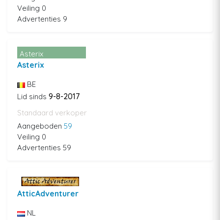
Veiling 0
Advertenties 9
Asterix
Asterix
BE
9-8-2017
Lid sinds
Standaard verkoper
Aangeboden
59
Veiling 0
Advertenties 59
AtticAdventurer
NL