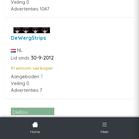
Veiling 0
Advertenties 1047
DeWergStrips
NL
30-9-2012
Lid sinds
Premium verkoper
Aangeboden
7
Veiling 0
Advertenties 7
DikBos
DikBos
NL
Home
Meer