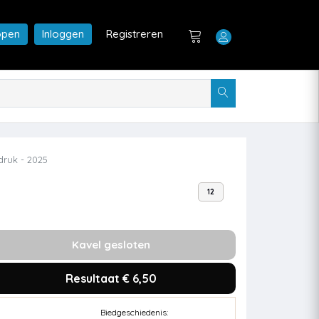
open
Inloggen
Registreren
druk - 2025
12
Kavel gesloten
Resultaat € 6,50
Biedgeschiedenis: