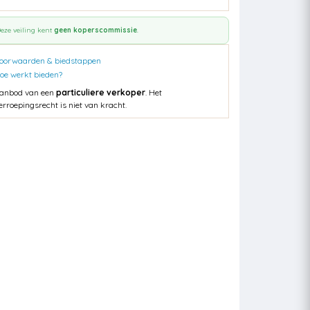
eze veiling kent
geen koperscommissie
.
oorwaarden & biedstappen
oe werkt bieden?
anbod van een
particuliere verkoper
. Het
erroepingsrecht is niet van kracht.