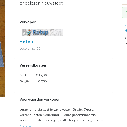
ongelezen nieuwstaat
D
Verkoper
V
H
A
Retep
h
oostkamp, BE
Verzendkosten
Nederland
€ 13,00
België
€ 7,50
Voorwaarden verkoper
verzending via post ierzendkosten België : 7 euro,
verzendkosten Nederland ; 11 euro gecombineerde
verzending steeds mogelijk afhaling is ook mogelijk na
afspraak
Toon meer