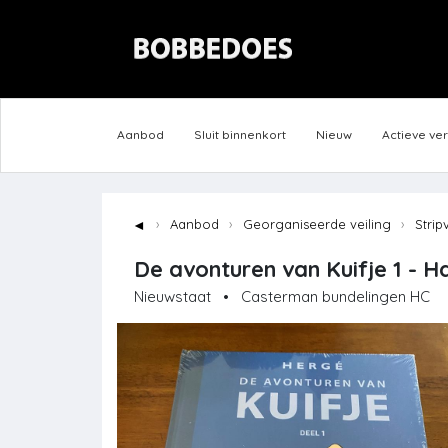
Aanbod
Sluit binnenkort
Nieuw
Actieve ve
◄
Aanbod
Georganiseerde veiling
Strip
De avonturen van Kuifje 1 - H
Nieuwstaat
•
Casterman bundelingen HC