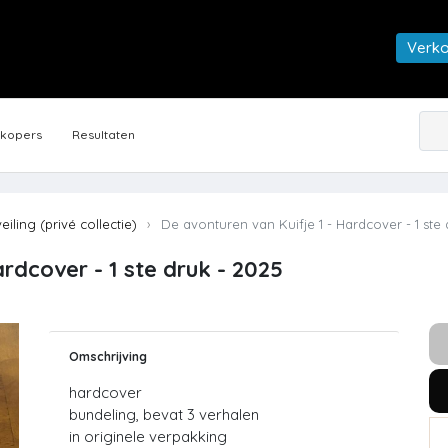
Verk
rkopers
Resultaten
veiling (privé collectie)
De avonturen van Kuifje 1 - Hardcover - 1 ste 
ardcover - 1 ste druk - 2025
Omschrijving
hardcover
bundeling, bevat 3 verhalen
in originele verpakking