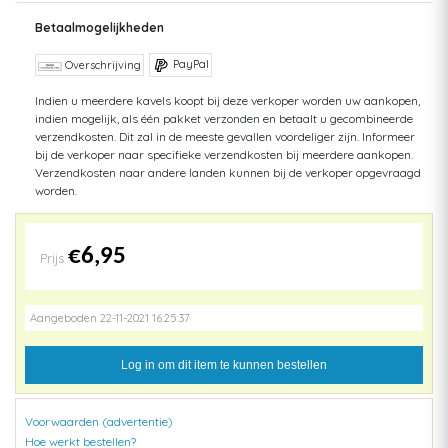
Betaalmogelijkheden
PayPal
Overschrijving
Indien u meerdere kavels koopt bij deze verkoper worden uw aankopen,
indien mogelijk, als één pakket verzonden en betaalt u gecombineerde
verzendkosten. Dit zal in de meeste gevallen voordeliger zijn. Informeer
bij de verkoper naar specifieke verzendkosten bij meerdere aankopen.
Verzendkosten naar andere landen kunnen bij de verkoper opgevraagd
worden.
€6,95
Prijs
Aangeboden 22-11-2021 16:25:37
Log in om dit item te kunnen bestellen
Voorwaarden (advertentie)
Hoe werkt bestellen?